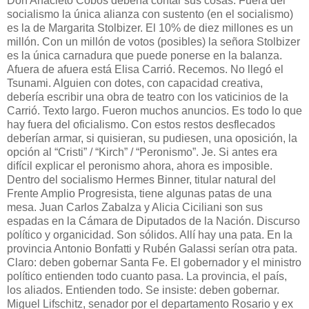
Don Anacleto Cobos debería contar sus cosas. Fuera del
socialismo la única alianza con sustento (en el socialismo)
es la de Margarita Stolbizer. El 10% de diez millones es un
millón. Con un millón de votos (posibles) la señora Stolbizer
es la única carnadura que puede ponerse en la balanza.
Afuera de afuera está Elisa Carrió. Recemos. No llegó el
Tsunami. Alguien con dotes, con capacidad creativa,
debería escribir una obra de teatro con los vaticinios de la
Carrió. Texto largo. Fueron muchos anuncios. Es todo lo que
hay fuera del oficialismo. Con estos restos desflecados
deberían armar, si quisieran, su pudiesen, una oposición, la
opción al “Cristi” / “Kirch” / “Peronismo”. Je. Si antes era
difícil explicar el peronismo ahora, ahora es imposible.
Dentro del socialismo Hermes Binner, titular natural del
Frente Amplio Progresista, tiene algunas patas de una
mesa. Juan Carlos Zabalza y Alicia Ciciliani son sus
espadas en la Cámara de Diputados de la Nación. Discurso
político y organicidad. Son sólidos. Allí hay una pata. En la
provincia Antonio Bonfatti y Rubén Galassi serían otra pata.
Claro: deben gobernar Santa Fe. El gobernador y el ministro
político entienden todo cuanto pasa. La provincia, el país,
los aliados. Entienden todo. Se insiste: deben gobernar.
Miguel Lifschitz, senador por el departamento Rosario y ex