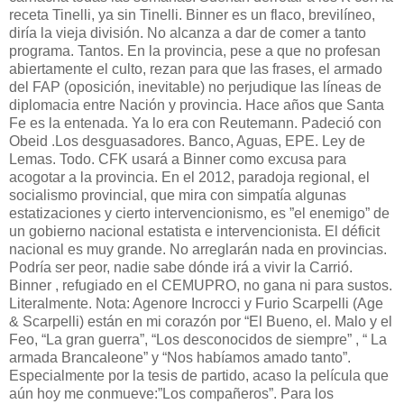
receta Tinelli, ya sin Tinelli. Binner es un flaco, brevilíneo,
diría la vieja división. No alcanza a dar de comer a tanto
programa. Tantos. En la provincia, pese a que no profesan
abiertamente el culto, rezan para que las frases, el armado
del FAP (oposición, inevitable) no perjudique las líneas de
diplomacia entre Nación y provincia. Hace años que Santa
Fe es la entenada. Ya lo era con Reutemann. Padeció con
Obeid .Los desguasadores. Banco, Aguas, EPE. Ley de
Lemas. Todo. CFK usará a Binner como excusa para
acogotar a la provincia. En el 2012, paradoja regional, el
socialismo provincial, que mira con simpatía algunas
estatizaciones y cierto intervencionismo, es ”el enemigo” de
un gobierno nacional estatista e intervencionista. El déficit
nacional es muy grande. No arreglarán nada en provincias.
Podría ser peor, nadie sabe dónde irá a vivir la Carrió.
Binner , refugiado en el CEMUPRO, no gana ni para sustos.
Literalmente. Nota: Agenore Incrocci y Furio Scarpelli (Age
& Scarpelli) están en mi corazón por “El Bueno, el. Malo y el
Feo, “La gran guerra”, “Los desconocidos de siempre” , “ La
armada Brancaleone” y “Nos habíamos amado tanto”.
Especialmente por la tesis de partido, acaso la película que
aún hoy me conmueve:”Los compañeros”. Para los