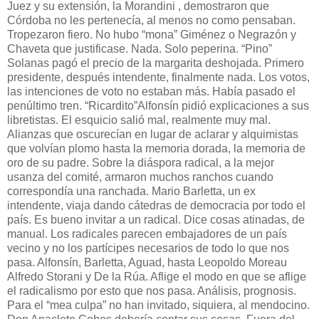
Juez y su extensión, la Morandini , demostraron que
Córdoba no les pertenecía, al menos no como pensaban.
Tropezaron fiero. No hubo “mona” Giménez o Negrazón y
Chaveta que justificase. Nada. Solo peperina. “Pino”
Solanas pagó el precio de la margarita deshojada. Primero
presidente, después intendente, finalmente nada. Los votos,
las intenciones de voto no estaban más. Había pasado el
penúltimo tren. “Ricardito”Alfonsín pidió explicaciones a sus
libretistas. El esquicio salió mal, realmente muy mal.
Alianzas que oscurecían en lugar de aclarar y alquimistas
que volvían plomo hasta la memoria dorada, la memoria de
oro de su padre. Sobre la diáspora radical, a la mejor
usanza del comité, armaron muchos ranchos cuando
correspondía una ranchada. Mario Barletta, un ex
intendente, viaja dando cátedras de democracia por todo el
país. Es bueno invitar a un radical. Dice cosas atinadas, de
manual. Los radicales parecen embajadores de un país
vecino y no los partícipes necesarios de todo lo que nos
pasa. Alfonsín, Barletta, Aguad, hasta Leopoldo Moreau
Alfredo Storani y De la Rúa. Aflige el modo en que se aflige
el radicalismo por esto que nos pasa. Análisis, prognosis.
Para el “mea culpa” no han invitado, siquiera, al mendocino.