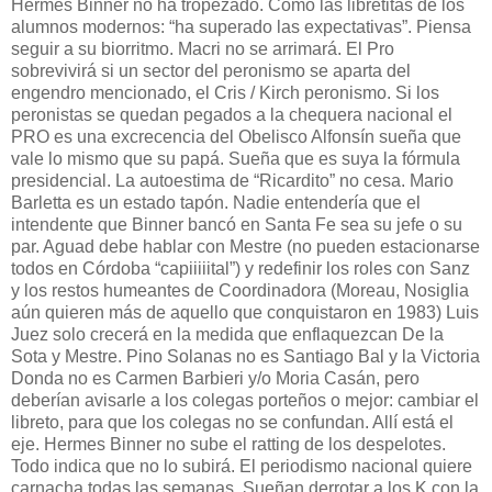
Hermes Binner no ha tropezado. Como las libretitas de los
alumnos modernos: “ha superado las expectativas”. Piensa
seguir a su biorritmo. Macri no se arrimará. El Pro
sobrevivirá si un sector del peronismo se aparta del
engendro mencionado, el Cris / Kirch peronismo. Si los
peronistas se quedan pegados a la chequera nacional el
PRO es una excrecencia del Obelisco Alfonsín sueña que
vale lo mismo que su papá. Sueña que es suya la fórmula
presidencial. La autoestima de “Ricardito” no cesa. Mario
Barletta es un estado tapón. Nadie entendería que el
intendente que Binner bancó en Santa Fe sea su jefe o su
par. Aguad debe hablar con Mestre (no pueden estacionarse
todos en Córdoba “capiiiiital”) y redefinir los roles con Sanz
y los restos humeantes de Coordinadora (Moreau, Nosiglia
aún quieren más de aquello que conquistaron en 1983) Luis
Juez solo crecerá en la medida que enflaquezcan De la
Sota y Mestre. Pino Solanas no es Santiago Bal y la Victoria
Donda no es Carmen Barbieri y/o Moria Casán, pero
deberían avisarle a los colegas porteños o mejor: cambiar el
libreto, para que los colegas no se confundan. Allí está el
eje. Hermes Binner no sube el ratting de los despelotes.
Todo indica que no lo subirá. El periodismo nacional quiere
carnacha todas las semanas. Sueñan derrotar a los K con la