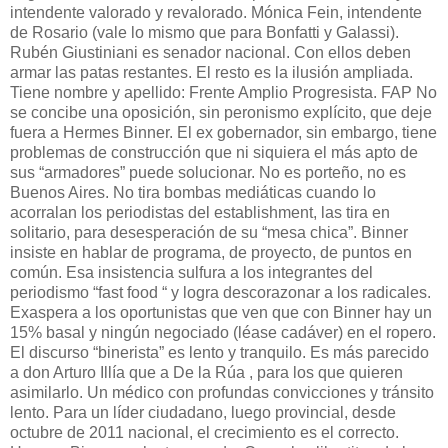
intendente valorado y revalorado. Mónica Fein, intendente
de Rosario (vale lo mismo que para Bonfatti y Galassi).
Rubén Giustiniani es senador nacional. Con ellos deben
armar las patas restantes. El resto es la ilusión ampliada.
Tiene nombre y apellido: Frente Amplio Progresista. FAP No
se concibe una oposición, sin peronismo explícito, que deje
fuera a Hermes Binner. El ex gobernador, sin embargo, tiene
problemas de construcción que ni siquiera el más apto de
sus “armadores” puede solucionar. No es porteño, no es
Buenos Aires. No tira bombas mediáticas cuando lo
acorralan los periodistas del establishment, las tira en
solitario, para desesperación de su “mesa chica”. Binner
insiste en hablar de programa, de proyecto, de puntos en
común. Esa insistencia sulfura a los integrantes del
periodismo “fast food “ y logra descorazonar a los radicales.
Exaspera a los oportunistas que ven que con Binner hay un
15% basal y ningún negociado (léase cadáver) en el ropero.
El discurso “binerista” es lento y tranquilo. Es más parecido
a don Arturo Illía que a De la Rúa , para los que quieren
asimilarlo. Un médico con profundas convicciones y tránsito
lento. Para un líder ciudadano, luego provincial, desde
octubre de 2011 nacional, el crecimiento es el correcto.