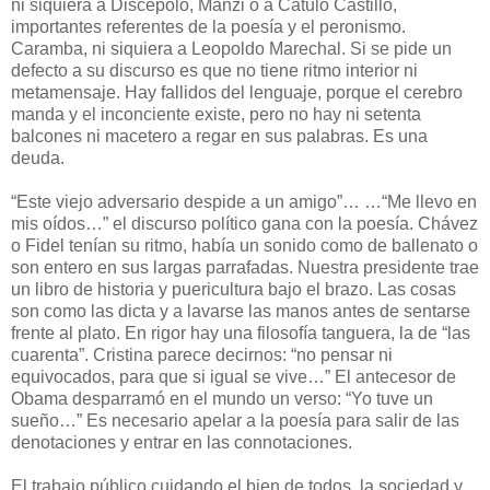
ni siquiera a Discépolo, Manzi o a Cátulo Castillo,
importantes referentes de la poesía y el peronismo.
Caramba, ni siquiera a Leopoldo Marechal. Si se pide un
defecto a su discurso es que no tiene ritmo interior ni
metamensaje. Hay fallidos del lenguaje, porque el cerebro
manda y el inconciente existe, pero no hay ni setenta
balcones ni macetero a regar en sus palabras. Es una
deuda.
“Este viejo adversario despide a un amigo”… …“Me llevo en
mis oídos…” el discurso político gana con la poesía. Chávez
o Fidel tenían su ritmo, había un sonido como de ballenato o
son entero en sus largas parrafadas. Nuestra presidente trae
un libro de historia y puericultura bajo el brazo. Las cosas
son como las dicta y a lavarse las manos antes de sentarse
frente al plato. En rigor hay una filosofía tanguera, la de “las
cuarenta”. Cristina parece decirnos: “no pensar ni
equivocados, para que si igual se vive…” El antecesor de
Obama desparramó en el mundo un verso: “Yo tuve un
sueño…” Es necesario apelar a la poesía para salir de las
denotaciones y entrar en las connotaciones.
El trabajo público cuidando el bien de todos, la sociedad y