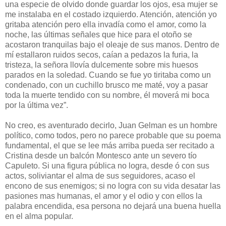
una especie de olvido donde guardar los ojos, esa mujer se
me instalaba en el costado izquierdo. Atención, atención yo
gritaba atención pero ella invadía como el amor, como la
noche, las últimas señales que hice para el otoño se
acostaron tranquilas bajo el oleaje de sus manos. Dentro de
mí estallaron ruidos secos, caían a pedazos la furia, la
tristeza, la señora llovía dulcemente sobre mis huesos
parados en la soledad. Cuando se fue yo tiritaba como un
condenado, con un cuchillo brusco me maté, voy a pasar
toda la muerte tendido con su nombre, él moverá mi boca
por la última vez”.
No creo, es aventurado decirlo, Juan Gelman es un hombre
político, como todos, pero no parece probable que su poema
fundamental, el que se lee más arriba pueda ser recitado a
Cristina desde un balcón Montesco ante un severo tío
Capuleto. Si una figura pública no logra, desde ó con sus
actos, soliviantar el alma de sus seguidores, acaso el
encono de sus enemigos; si no logra con su vida desatar las
pasiones mas humanas, el amor y el odio y con ellos la
palabra encendida, esa persona no dejará una buena huella
en el alma popular.