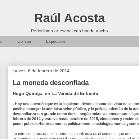
Raúl Acosta
Periodismo artesanal con banda ancha
as
Opinión
Especiales
jueves, 6 de febrero de 2014
La moneda desconfiada
Hugo Quiroga en La Vereda de Enfrente
- Hay una cuestión que es la siguiente: desde el punto de vista de la socio
posible manejar la administración pública, y la política además de la ad
desconfianza tan grande como tiene –según todas las encuestas- el g
febrero de 2014 y esto va hasta octubre de 2015, elecciones y recién d
poder público. Históricamente, políticamente, sociológicamente, ¿cómo 
Lo miro con preocupación, porque la confianza es el cemento que une el edi
está uniendo a un edificio social, a una institución social, a una sociedad,