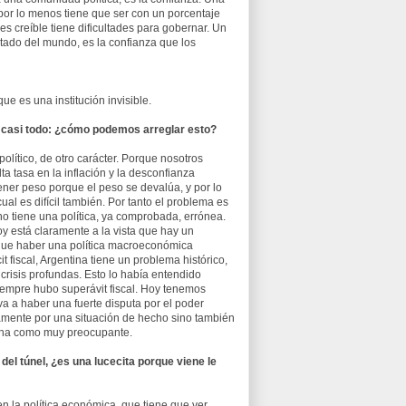
or lo menos tiene que ser con un porcentaje
 creíble tiene dificultades para gobernar. Un
stado del mundo, es la confianza que los
e es una institución invisible.
n casi todo: ¿cómo podemos arreglar esto?
olítico, de otro carácter. Porque nosotros
a tasa en la inflación y la desconfianza
er peso porque el peso se devalúa, y por lo
ual es difícil también. Por tanto el problema es
o tiene una política, ya comprobada, errónea.
y está claramente a la vista que hay un
 que haber una política macroeconómica
 fiscal, Argentina tiene un problema histórico,
 crisis profundas. Esto lo había entendido
iempre hubo superávit fiscal. Hoy tenemos
 y va a haber una fuerte disputa por el poder
olamente por una situación de hecho sino también
cina como muy preocupante.
del túnel, ¿es una lucecita porque viene le
en la política económica, que tiene que ver