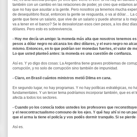
también con un cambio en las relaciones de poder, yo creo que estamos an
que no hay que asustar a la gente. Pero nosotros ya tenemos mucha experie
de desequilibrio fiscal, entonces la gente se resguarda, o va al dólar… La 
gente que tiene un salario, que vive de un salario y puede ahorrar a lo mej
va a tener en el banco? Se le desvalorizan esos cien pesos, a los diez d
dólares. Pero esto es sobrevivencia.
- Hoy me decía un amigo: la moneda más alta que nosotros tenemos es el 
pesos a dólar negro no alcanza los diez dólares, y el euro negro no alca
mismo. Entonces, en lo que podrían ser monedas fuertes, el valor de 
Lo que usted planteó antes: la moneda es una cuestión de confianza.
Así es. Y yo digo dos cosas: La Argentina tiene graves problemas de corr
corrupción, y no solo de corrupción sino también de impunidad.
- Claro, en Brasil cuántos ministros metió Dilma en cana.
En segundo lugar, no hay programas. Y no hay políticas estratégicas, no ha
fundamentales. Y un tercer tema podríamos incorporar también, que es el 
afecta a todos los sectores.
- Cuando yo los conocía todos ustedes los profesores que reconstituyer
y el neocontractualismo comouno de los ejes. Y qué hay ahí si no un pac
que el arma la tiene el policía y vos podés dormir tranquilo. Si se pier
Así es.