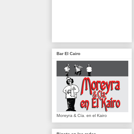
Bar El Cairo
Moreyra & Cía. en el Kairo
Bigote en las redes