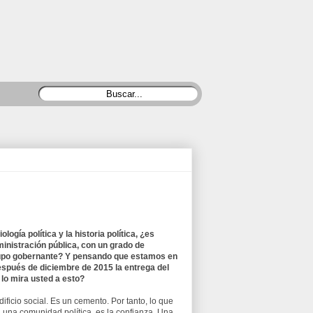
logía política y la historia política, ¿es
ministración pública, con un grado de
rupo gobernante? Y pensando que estamos en
espués de diciembre de 2015 la entrega del
lo mira usted a esto?
ficio social. Es un cemento. Por tanto, lo que
 a una comunidad política, es la confianza. Una