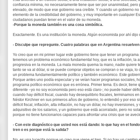
confianza mínima, no necesariamente tiene que ser por unanimidad, pero p
elevado, de modo que ese gobierno sea creíble. Y cuando un gobierno no es
elemento de la credibilidad del gobierno, y muy importante en cualquier E
ciudadanos puedan tener en el valor de su moneda.
-Porque la moneda también es una cosa simbólica.
Exactamente. Es una institución la moneda. Algún economista por ahí dijo qu
- Disculpe que repregunte. Cuatro palabras que en Argentina resuelve
Yo creo que en mi primer lugar este gobierno tiene que tener un programa p
tenemos un problema económico fundamental hoy, que es la inflación, la alt
progresiva en la moneda. La mala moneda quema la mano, nadie quiere ten
tanto se va al dólar, si se puede comprar objetos se compran o se viaja, lo c
un problema fundamentalmente político y también económico. Este gobiern
Porque antes uno podía especular y se veían hacer programas sociales, ho
programa político económico que es errónea. Primer tema. Es decir, tiene
diferente –yo no soy economista pero eso está claro-; no puede haber déficit
cuando hay déficit fiscal, cuando hay desequilibrio fiscales, terminamos en
Néstor Kirchner en sus primeros años de gobierno, lo entendió y por eso s
déficit fiscal, inflación, alta inflación, no hay un dólar, no hay inversiones,
adquisitivo de los salarios, y un gobierno que está acorralado, pero no s
porque no tiene funcionarios capaces para afrontar una crisis que se ave
- Con este diagnóstico que usted nos está dando: lo que hay en el fondo 
tren o es porque está la salida?
No, es una lucecita porque yo creo que viene el tren. Si no hay un cambio 