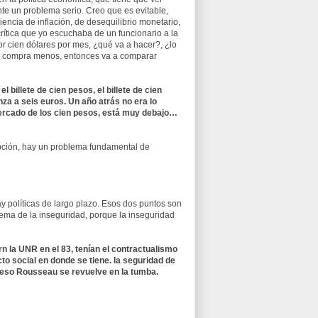
te un problema serio. Creo que es evitable,
ncia de inflación, de desequilibrio monetario,
crítica que yo escuchaba de un funcionario a la
or cien dólares por mes, ¿qué va a hacer?, ¿lo
ías compra menos, entonces va a comparar
billete de cien pesos, el billete de cien
nza a seis euros. Un año atrás no era lo
mercado de los cien pesos, está muy debajo…
upción, hay un problema fundamental de
y políticas de largo plazo. Esos dos puntos son
tema de la inseguridad, porque la inseguridad
n la UNR en el 83, tenían el contractualismo
to social en donde se tiene. la seguridad de
de eso Rousseau se revuelve en la tumba.