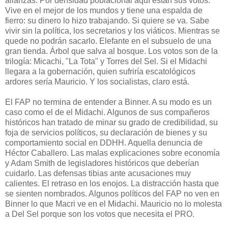
alianzas. Por densidad poblacional aquí están sus votos.
Vive en el mejor de los mundos y tiene una espalda de
fierro: su dinero lo hizo trabajando. Si quiere se va. Sabe
vivir sin la política, los secretarios y los viáticos. Mientras se
quede no podrán sacarlo. Elefante en el subsuelo de una
gran tienda. Árbol que salva al bosque. Los votos son de la
trilogía: Micachi, "La Tota" y Torres del Sel. Si el Midachi
llegara a la gobernación, quien sufriría escatológicos
ardores sería Mauricio. Y los socialistas, claro está.
El FAP no termina de entender a Binner. A su modo es un
caso como el de el Midachi. Algunos de sus compañeros
históricos han tratado de minar su grado de credibilidad, su
foja de servicios políticos, su declaración de bienes y su
comportamiento social en DDHH. Aquella denuncia de
Héctor Caballero. Las malas explicaciones sobre economía
y Adam Smith de legisladores históricos que deberían
cuidarlo. Las defensas tibias ante acusaciones muy
calientes. El retraso en los enojos. La distracción hasta que
se sienten nombrados. Algunos políticos del FAP no ven en
Binner lo que Macri ve en el Midachi. Mauricio no lo molesta
a Del Sel porque son los votos que necesita el PRO.