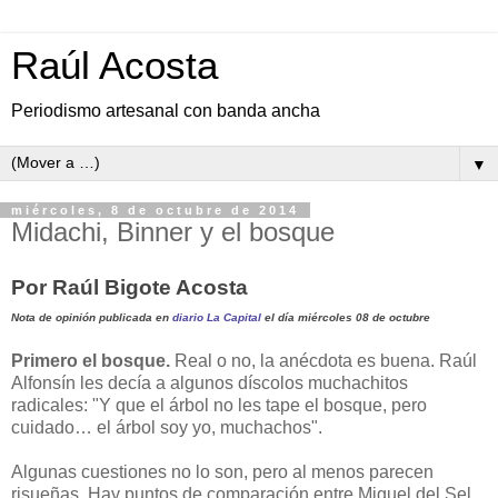
Raúl Acosta
Periodismo artesanal con banda ancha
▼
miércoles, 8 de octubre de 2014
Midachi, Binner y el bosque
Por Raúl Bigote Acosta
Nota de opinión publicada en
diario La Capital
el día miércoles 08 de octubre
Primero el bosque.
Real o no, la anécdota es buena. Raúl
Alfonsín les decía a algunos díscolos muchachitos
radicales: "Y que el árbol no les tape el bosque, pero
cuidado… el árbol soy yo, muchachos".
Algunas cuestiones no lo son, pero al menos parecen
risueñas. Hay puntos de comparación entre Miguel del Sel,