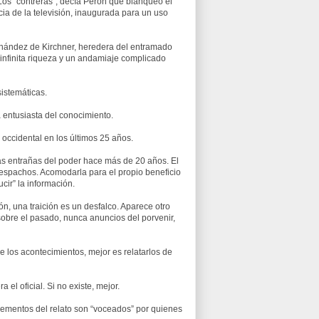
. Los “contreras”, decía Perón que blanqueó el
ia de la televisión, inaugurada para un uso
 Fernández de Kirchner, heredera del entramado
 infinita riqueza y un andamiaje complicado
sistemáticas.
 entusiasta del conocimiento.
occidental en los últimos 25 años.
as entrañas del poder hace más de 20 años. El
 despachos. Acomodarla para el propio beneficio
cir” la información.
n, una traición es un desfalco. Aparece otro
 sobre el pasado, nunca anuncios del porvenir,
de los acontecimientos, mejor es relatarlos de
a el oficial. Si no existe, mejor.
 elementos del relato son “voceados” por quienes