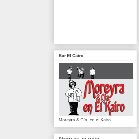
Bar El Cairo
Moreyra & Cía. en el Kairo
Bigote en las redes