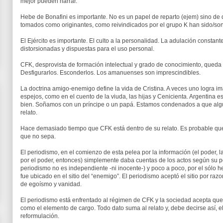
mejor pueden narrar.
Hebe de Bonafini es importante. No es un papel de reparto (ejem) sino d
tomados como originantes, como reivindicados por el grupo K han sido/so
El Ejército es importante. El culto a la personalidad. La adulación constant
distorsionadas y dispuestas para el uso personal.
CFK, desprovista de formación intelectual y grado de conocimiento, queda s
Desfigurarlos. Esconderlos. Los amanuenses son imprescindibles.
La doctrina amigo-enemigo define la vida de Cristina. A veces uno logra imag
espejos, como en el cuento de la viuda, las hijas y Cenicienta. Argentina 
bien. Soñamos con un príncipe o un papá. Estamos condenados a que alg
relato.
Hace demasiado tiempo que CFK está dentro de su relato. Es probable qu
que no sepa.
El periodismo, en el comienzo de esta pelea por la información (el poder, l
por el poder, entonces) simplemente daba cuentas de los actos según su p
periodismo no es independiente -ni inocente-) y poco a poco, por el sólo h
fue ubicado en el sitio del “enemigo”. El periodismo aceptó el sitio por razo
de egoísmo y vanidad.
El periodismo está enfrentado al régimen de CFK y la sociedad acepta que
como el elemento de cargo. Todo dato suma al relato y, debe decirse así, e
reformulación.