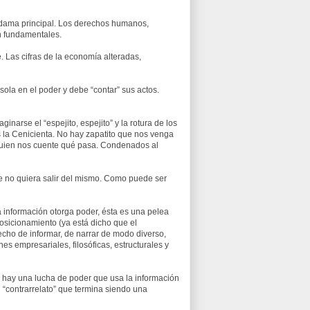
e dama principal. Los derechos humanos,
n fundamentales.
e. Las cifras de la economía alteradas,
ola en el poder y debe “contar” sus actos.
inarse el “espejito, espejito” y la rotura de los
es la Cenicienta. No hay zapatito que nos venga
uien nos cuente qué pasa. Condenados al
e no quiera salir del mismo. Como puede ser
a información otorga poder, ésta es una pelea
osicionamiento (ya está dicho que el
echo de informar, de narrar de modo diverso,
nes empresariales, filosóficas, estructurales y
 hay una lucha de poder que usa la información
l “contrarrelato” que termina siendo una