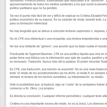
opositores. Políticos presos. Editorialistas que replicaban a la “oposición”
aprovechamiento de todos los medios existentes a los que sumó la presenc
político partidario que no ha perdido.
Tal vez el punto más fácil de ver y difícil de explicar es Cristina Elizabet
político económico de su esposo. En su carácter de viuda, heredó todo. La
para su formación intelectual.
No hay biografía que se atreva a colocarle lecturas superiores o, siquiera, 
No es CFK una intelectual o una ensayista, una lectora empedernida o una
No fue una militante de “género”, ese aluvión que ha dado vuelta el mundo 
Practicante de Sygmunt Bauman, CFK es una política líquida que vive en l
poder tiene una trifulca con la información que sale de cuartos, pasillos y
es necesario. Traducirla. Nunca más útil la palabra. El poder necesita “tradu
En CFK, esa traducción, esa traición se exacerbó. No es una mala traducció
texto. El relato de los acontecimientos (se ha dicho, el relato K es siempre
siempre re-lectura de los hechos sucedidos, su interpretación, su relato).
Ante la posibilidad que, al traducir, algo se “cuele” de la verdadera índole 
comienzo a fin. Otros. Los propios.
Es directa la conclusión. Cualquier informe periodístico, cualquier texto alter
Cristina es una importante vocera del relato, no es la única. Los diversos