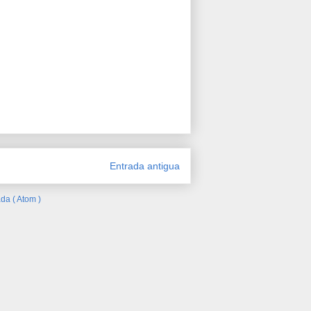
Entrada antigua
da ( Atom )