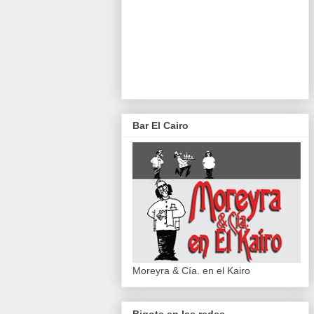
Bar El Cairo
Moreyra & Cía. en el Kairo
Bigote en las redes