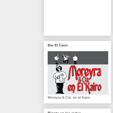
Bar El Cairo
Moreyra & Cía. en el Kairo
Bigote en las redes