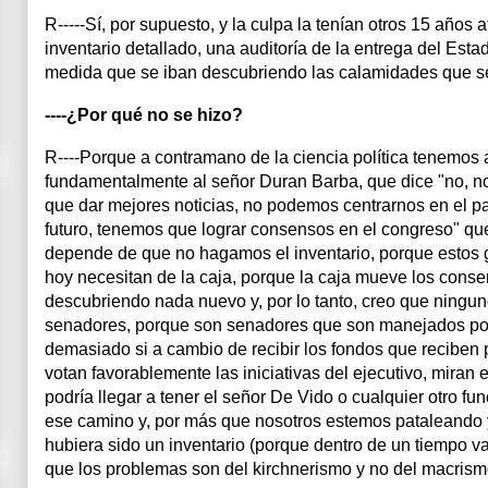
R-----Sí, por supuesto, y la culpa la tenían otros 15 años
inventario detallado, una auditoría de la entrega del Estad
medida que se iban descubriendo las calamidades que s
----¿Por qué no se hizo?
R----Porque a contramano de la ciencia política tenemos 
fundamentalmente al señor Duran Barba, que dice "no, 
que dar mejores noticias, no podemos centrarnos en el pa
futuro, tenemos que lograr consensos en el congreso" qu
depende de que no hagamos el inventario, porque estos 
hoy necesitan de la caja, porque la caja mueve los conse
descubriendo nada nuevo y, por lo tanto, creo que ningu
senadores, porque son senadores que son manejados por
demasiado si a cambio de recibir los fondos que reciben pa
votan favorablemente las iniciativas del ejecutivo, miran 
podría llegar a tener el señor De Vido o cualquier otro fu
ese camino y, por más que nosotros estemos pataleando 
hubiera sido un inventario (porque dentro de un tiempo va 
que los problemas son del kirchnerismo y no del macrismo