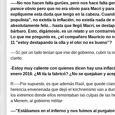
-----No nos hacen falta gurúes, pero nos hace falta g
parece obvio pero que no era obvio para Macri y para
explíqueme esta duda que tengo en la cabeza. Cuan
populista", no existía la inflación, no existía nada d
absolutamente feliz... hasta que llegó Macri, se destap
bárbaro. Esto, digámoslo, es un relato y un contrarrel
Lo que me pregunto es, ¿el compañero Mauricio no no
11 "estoy destapando la olla y el olor no es bueno"?
----Sí, por un lado tenían que irse del gobierno, cubrir la in
clarito.
-Estoy muy caliente con quienes dicen hay una inflac
enero 2016. ¿Mi tía la fabricó? ¿No se quejaban y ac
R-----Por supuesto, es que además Raúl, que quede claro 
herencia envenenada que dejó el kirchnerismo van a durar
los extremos donde ellos remontaban las culpas de las h
a Menem, al gobierno militar-
----"Estábamos en el infierno y nos fuimos al purgator