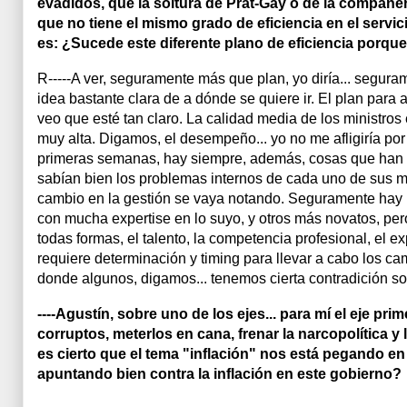
evadidos, que la soltura de Prat-Gay o de la compañer
que no tiene el mismo grado de eficiencia en el servici
es: ¿Sucede este diferente plano de eficiencia porqu
R-----A ver, seguramente más que plan, yo diría... segura
idea bastante clara de a dónde se quiere ir. El plan para a
veo que esté tan claro. La calidad media de los ministros
muy alta. Digamos, el desempeño... yo no me afligiría por
primeras semanas, hay siempre, además, cosas que han 
sabían bien los problemas internos de cada uno de sus m
cambio en la gestión se vaya notando. Seguramente hay 
con mucha expertise en lo suyo, y otros más novatos, per
todas formas, el talento, la competencia profesional, el e
requiere determinación y timing para llevar a cabo los c
donde algunos, digamos... tenemos cierta contradición so
----Agustín, sobre uno de los ejes... para mí el eje pr
corruptos, meterlos en cana, frenar la narcopolítica 
es cierto que el tema "inflación" nos está pegando en
apuntando bien contra la inflación en este gobierno?