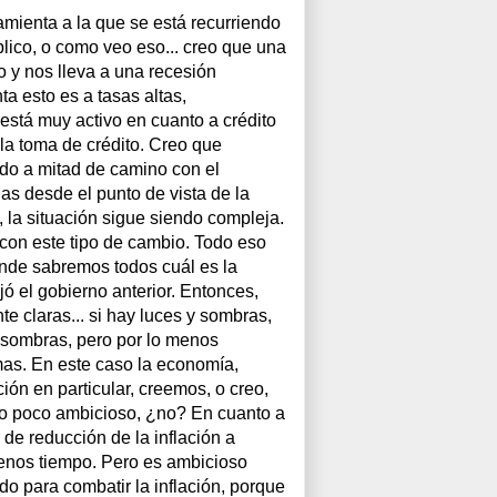
ramienta a la que se está recurriendo
úblico, o como veo eso... creo que una
io y nos lleva a una recesión
a esto es a tasas altas,
 está muy activo en cuanto a crédito
 la toma de crédito. Creo que
ado a mitad de camino con el
s desde el punto de vista de la
 la situación sigue siendo compleja.
con este tipo de cambio. Todo eso
onde sabremos todos cuál es la
ó el gobierno anterior. Entonces,
e claras... si hay luces y sombras,
 sombras, pero por lo menos
mas. En este caso la economía,
ón en particular, creemos, o creo,
mo poco ambicioso, ¿no? En cuanto a
 de reducción de la inflación a
menos tiempo. Pero es ambicioso
o para combatir la inflación, porque