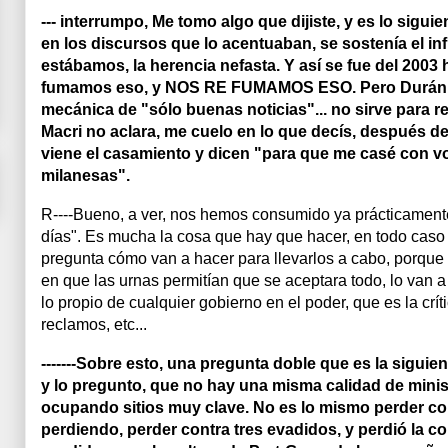
--- interrumpo, Me tomo algo que dijiste, y es lo siguien
en los discursos que lo acentuaban, se sostenía el inf
estábamos, la herencia nefasta. Y así se fue del 2003 
fumamos eso, y NOS RE FUMAMOS ESO. Pero Durán B
mecánica de "sólo buenas noticias"... no sirve para r
Macri no aclara, me cuelo en lo que decís, después de 
viene el casamiento y dicen "para que me casé con v
milanesas".
R----Bueno, a ver, nos hemos consumido ya prácticamente 
días". Es mucha la cosa que hay que hacer, en todo caso 
pregunta cómo van a hacer para llevarlos a cabo, porque 
en que las urnas permitían que se aceptara todo, lo van 
lo propio de cualquier gobierno en el poder, que es la críti
reclamos, etc...
-------Sobre esto, una pregunta doble que es la siguie
y lo pregunto, que no hay una misma calidad de minis
ocupando sitios muy clave. No es lo mismo perder co
perdiendo, perder contra tres evadidos, y perdió la c