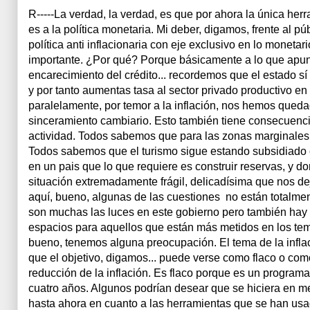
R-----La verdad, la verdad, es que por ahora la única her
es a la política monetaria. Mi deber, digamos, frente al p
política anti inflacionaria con eje exclusivo en lo monetar
importante. ¿Por qué? Porque básicamente a lo que apunt
encarecimiento del crédito... recordemos que el estado sí
y por tanto aumentas tasa al sector privado productivo en
paralelamente, por temor a la inflación, nos hemos qued
sinceramiento cambiario. Esto también tiene consecuencia
actividad. Todos sabemos que para las zonas marginales,
Todos sabemos que el turismo sigue estando subsidiado 
en un pais que lo que requiere es construir reservas, y d
situación extremadamente frágil, delicadísima que nos dej
aquí, bueno, algunas de las cuestiones no están totalment
son muchas las luces en este gobierno pero también hay
espacios para aquellos que están más metidos en los te
bueno, tenemos alguna preocupación. El tema de la inflaci
que el objetivo, digamos... puede verse como flaco o co
reducción de la inflación. Es flaco porque es un programa
cuatro años. Algunos podrían desear que se hiciera en 
hasta ahora en cuanto a las herramientas que se han usad