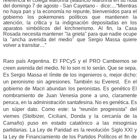
referencia el colega Maronna (Mauricio Maronna en su nota
del domingo 7 de agosto - San Cayetano - dice:…“Mientras
no haya pan y la economía no repunte, bienvenidos para el
gobierno los pokemones políticos que mantienen la
atención, la crítica y la indignación depositadas en los
aparatos simbólicos del kirchnerismo. Al fin, la Casa
Rosada necesita mantener "la grieta" para que nadie ocupe
la "ancha avenida del medio" que Sergio Massa quiere
volver a transitar…”
Raro país Argentina. El FPCyS y el PRO Cambiemos se
creen avenida del medio. Ni lo son ni lo serán. Que se sepa.
Es Sergio Massa el límite de los ingenieros o, mejor dicho:
un peronismo sin agresiones. También su Everest. En el
gobierno de Macri abundan los peronistas. Es genético El
nombramiento de Juan Venesia pone a uno, claramente
peruca, en la administración santafesina. No es genética. Es
un súper dato. Como este: la “reunión progresista” del
viernes (Stolbizer, Ciciliani, Donda y la cercanía de la
Camaño) puso en estado catatónico a las misoginias
partidarias. La Ley de Paridad es la revolución Siglo XXI y
la Ley de Financiamiento de los Partidos Políticos el fin de