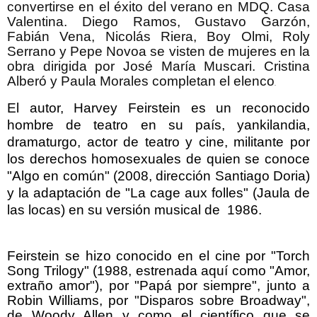
convertirse en el éxito del verano en MDQ. Casa
Valentina. Diego Ramos, Gustavo Garzón,
Fabián Vena, Nicolás Riera, Boy Olmi, Roly
Serrano y Pepe Novoa se visten de mujeres en la
obra dirigida por José María Muscari. Cristina
Alberó y Paula Morales completan el elenco
.
El autor, Harvey Feirstein es un reconocido
hombre de teatro en su país, yankilandia,
dramaturgo, actor de teatro y cine, militante por
los derechos homosexuales de quien se conoce
"Algo en común" (2008, dirección Santiago Doria)
y la adaptación de "La cage aux folles" (Jaula de
las locas) en su versión musical de 1986.
Feirstein se hizo conocido en el cine por "Torch
Song Trilogy" (1988, estrenada aquí como "Amor,
extraño amor"), por "Papá por siempre", junto a
Robin Williams, por "Disparos sobre Broadway",
de Woody Allen y como el científico que se