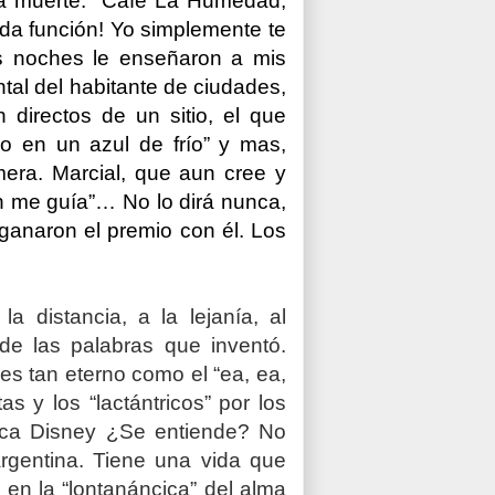
a muerte.
Café La Humedad,
da función!
Yo simplemente te
s noches
le enseñaron a mis
tal del habitante de ciudades,
directos de un sitio, el que
io en un azul de frío” y mas,
era. Marcial, que aun cree y
ún me guía”… No lo dirá nunca,
 ganaron el premio con él. Los
 distancia, a la lejanía, al
de las palabras que inventó.
 es tan eterno como el “ea, ea,
 y los “lactántricos” por los
unca Disney ¿Se entiende? No
argentina. Tiene una vida que
 en la “lontanáncica” del alma