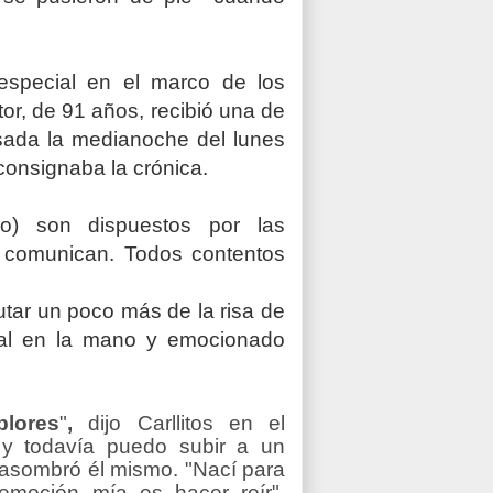
special en el marco de los
or, de 91 años, recibió una de
sada la medianoche del lunes
consignaba la crónica.
ro) son dispuestos por las
o comunican. Todos contentos
rutar un poco más de la risa de
cial en la mano y emocionado
blores
"
,
dijo Carllitos en el
 y todavía puedo subir a un
 asombró él mismo. "Nací para
moción mía es hacer reír",