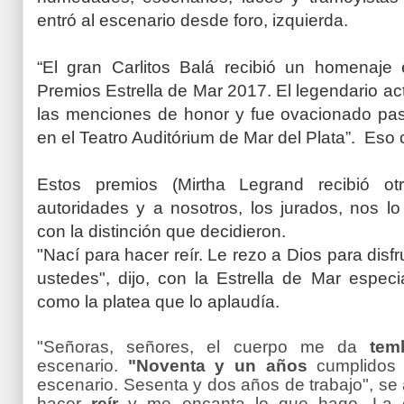
entró al escenario desde foro, izquierda.
“El gran
Carlitos Balá
recibió un homenaje e
Premios Estrella de Mar 2017. El legendario act
las menciones de honor y fue ovacionado pa
en el Teatro Auditórium de Mar del Plata”. Eso 
Estos premios (Mirtha Legrand recibió ot
autoridades y a nosotros, los jurados, nos l
con la distinción que decidieron.
"Nací para hacer reír. Le rezo a Dios para disf
ustedes", dijo, con la Estrella de Mar espe
como la platea que lo aplaudía.
"Señoras, señores, el cuerpo me da
tem
escenario.
"
Noventa y un años
cumplidos
escenario. Sesenta y dos años de trabajo", se
hacer
reír
y me encanta lo que hago. La e