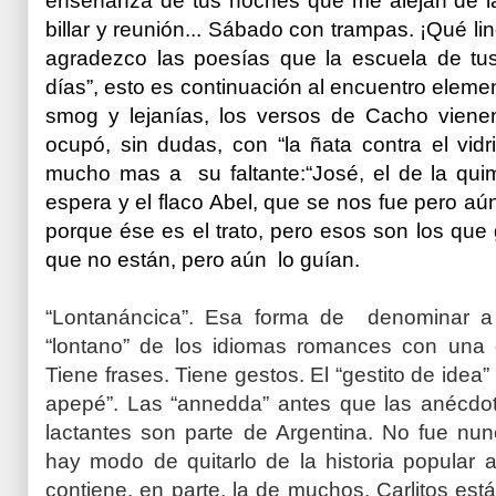
enseñanza de tus noches
que me alejan de l
billar y reunión...
Sábado con trampas. ¡Qué lin
agradezco las poesías
que la escuela de tu
días”
, esto es continuación al encuentro elemen
smog y lejanías, los versos de Cacho vienen 
ocupó, sin dudas, con “la ñata contra el vidr
mucho mas a su faltante:“José, el de la quim
espera y el flaco Abel, que se nos fue pero a
porque ése es el trato, pero esos son los que
que no están, pero aún lo guían.
“Lontanáncica”. Esa forma de denominar a la
“lontano” de los idiomas romances con una 
Tiene frases. Tiene gestos. El “gestito de idea”
apepé”. Las “annedda” antes que las anécdotas
lactantes son parte de Argentina. No fue n
hay modo de quitarlo de la historia popular 
contiene, en parte, la de muchos. Carlitos está