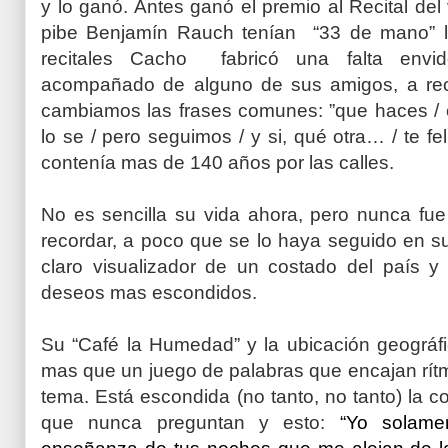
y lo ganó. Antes ganó el premio al Recital del 
pibe Benjamín Rauch tenían “33 de mano” l
recitales Cacho fabricó una falta envid
acompañado de alguno de sus amigos, a recibi
cambiamos las frases comunes: ”que haces / es
lo se / pero seguimos / y si, qué otra… / te fel
contenía mas de 140 años por las calles.
No es sencilla su vida ahora, pero nunca fue 
recordar, a poco que se lo haya seguido en su
claro visualizador de un costado del país y 
deseos mas escondidos.
Su “Café la Humedad” y la ubicación geográf
mas que un juego de palabras que encajan rít
tema. Está escondida (no tanto, no tanto) la 
que nunca preguntan y esto:
“Yo solamen