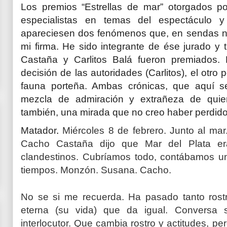
Los premios “Estrellas de mar” otorgados po
especialistas en temas del espectáculo y
apareciesen dos fenómenos que, en sendas n
mi firma. He sido integrante de ése jurado y 
Castaña y Carlitos Balá fueron premiados.
decisión de las autoridades (Carlitos), el otro 
fauna porteña. Ambas crónicas, que aquí s
mezcla de admiración y extrañeza de quien
también, una mirada que no creo haber perdid
Matador
.
Miércoles 8 de febrero. Junto al ma
Cacho Castaña dijo que Mar del Plata er
clandestinos. Cubríamos todo, contábamos u
tiempos. Monzón. Susana. Cacho.
No se si me recuerda. Ha pasado tanto rost
eterna (su vida) que da igual. Conversa 
interlocutor. Que cambia rostro y actitudes, pe