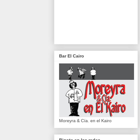
Bar El Cairo
Moreyra & Cía. en el Kairo
Bigote en las redes