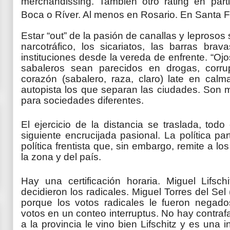
merchandissing. También otro rating en part
Boca o Ríver. Al menos en Rosario. En Santa F
Estar “out” de la pasión de canallas y leprosos si
narcotráfico, los sicariatos, las barras br
instituciones desde la vereda de enfrente. “O
sabaleros sean parecidos en drogas, corru
corazón (sabalero, raza, claro) late en ca
autopista los que separan las ciudades. Son m
para sociedades diferentes.
El ejercicio de la distancia se traslada, todo
siguiente encrucijada pasional. La política par
política frentista que, sin embargo, remite a lo
la zona y del país.
Hay una certificación horaria. Miguel Lifsc
decidieron los radicales. Miguel Torres del Sel
porque los votos radicales le fueron negad
votos en un conteo interruptus. No hay contraf
a la provincia le vino bien Lifschitz y es una i