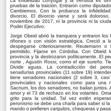
La infidelidad conyugal y la frentista es si
pruebas de la traición. Entraron como diputad
Cambiemos. Con la probanza la infidelida
divorcio. El divorcio viene y será doloroso
noviembre de 2017, ni la provincia ni la ciu
Poder Ejecutivo.
Jorge Obeid abrió la tranquera y entraron los
riñones o con visión estratégica. Creció a 
despegarse criteriosamente. Reutemann o
permitido. Fijarse en Córdoba. Con Obeid 
provincia y la destrozaron políticamente. El pe
norte , Agustín Rossi, como el eje sureño. Ti
Divide aguas. La
contradicción
del peron
senadurías provinciales (11 sobre 19) intende
tiene senadores nacionales (2 sobre 3, casi 
provinciales y nacionales como para una mi
Sacnum, los dos senadores, no bailan juntos.
amor y el 73 de rechazo en los votantes. Omar
grito para la unidad. Tal vez estén espera
peronismo se debe una charla para saber si la 
mando o prefieren carguitos, chequeras y pasa