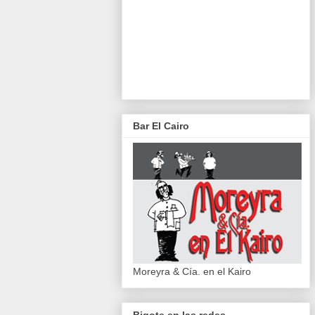
Bar El Cairo
Moreyra & Cía. en el Kairo
Bigote en las redes