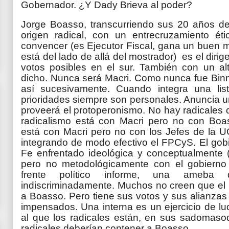
Gobernador. ¿Y Dady Brieva al poder?
Jorge Boasso, transcurriendo sus 20 años de 
origen radical, con un entrecruzamiento é
convencer (es Ejecutor Fiscal, gana un buen 
está del lado de allá del mostrador) es el diri
votos posibles en el sur. También con un al
dicho. Nunca será Macri. Como nunca fue Binne
así sucesivamente. Cuando integra una li
prioridades siempre son personales. Anuncia una
proveerá el protoperonismo. No hay radicales 
radicalismo está con Macri pero no con Bo
está con Macri pero no con los Jefes de la U
integrando de modo efectivo el FPCyS. El gobi
Fe enfrentado ideológica y conceptualmente (
pero no metodológicamente con el gobiern
frente político informe, una ameba
indiscriminadamente. Muchos no creen que el 
a Boasso. Pero tiene sus votos y sus alianzas
impensados. Una interna es un ejercicio de lu
al que los radicales están, en sus sadomas
radicales deberían contener a Boasso.