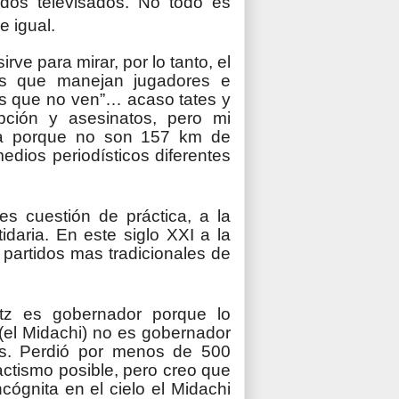
idos televisados. No todo es
e igual.
rve para mirar, por lo tanto, el
avas que manejan jugadores e
jos que no ven”… acaso tates y
pción y asesinatos, pero mi
lma porque no son 157 km de
edios periodísticos diferentes
 es cuestión de práctica, a la
tidaria. En este siglo XXI a la
s partidos mas tradicionales de
hitz es gobernador porque lo
 (el Midachi) no es gobernador
os. Perdió por menos de 500
actismo posible, pero creo que
ncógnita en el cielo el Midachi