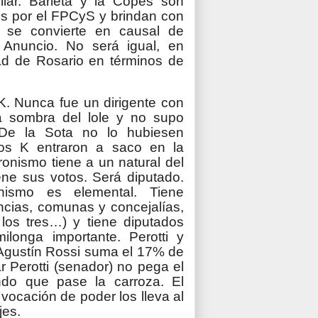
milar. Barleta y la Copes son
os por el FPCyS y brindan con
d se convierte en causal de
. Anuncio. No será igual, en
dad de Rosario en términos de
 K. Nunca fue un dirigente con
la sombra del lole y no supo
 De la Sota no lo hubiesen
los K entraron a saco en la
ronismo tiene a un natural del
ene sus votos. Será diputado.
ismo es elemental. Tiene
ncias, comunas y concejalías,
los tres…) y tiene diputados
longa importante. Perotti y
 Agustín Rossi suma el 17% de
 Perotti (senador) no pega el
ndo que pase la carroza. El
vocación de poder los lleva al
jes.