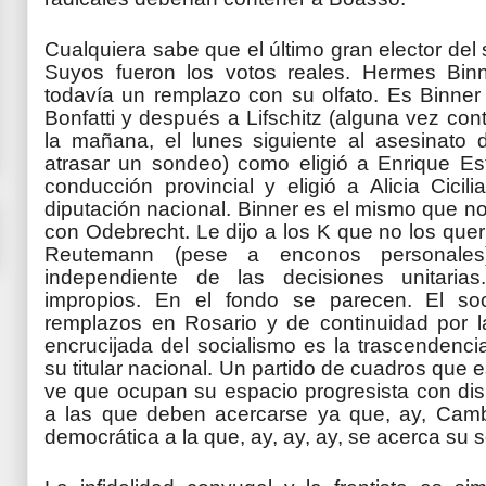
Cualquiera sabe que el último gran elector del
Suyos fueron los votos reales. Hermes Binn
todavía un remplazo con su olfato. Es Binner
Bonfatti y después a Lifschitz (alguna vez co
la mañana, el lunes siguiente al asesinato
atrasar un sondeo) como eligió a Enrique Est
conducción provincial y eligió a Alicia Cicil
diputación nacional. Binner es el mismo que n
con Odebrecht. Le dijo a los K que no los que
Reutemann (pese a enconos personales)
independiente de las decisiones unitaria
impropios. En el fondo se parecen. El so
remplazos en Rosario y de continuidad por la
encrucijada del socialismo es la trascendencia
su titular nacional. Un partido de cuadros que 
ve que ocupan su espacio progresista con dis
a las que deben acercarse ya que, ay, Cam
democrática a la que, ay, ay, ay, se acerca su so