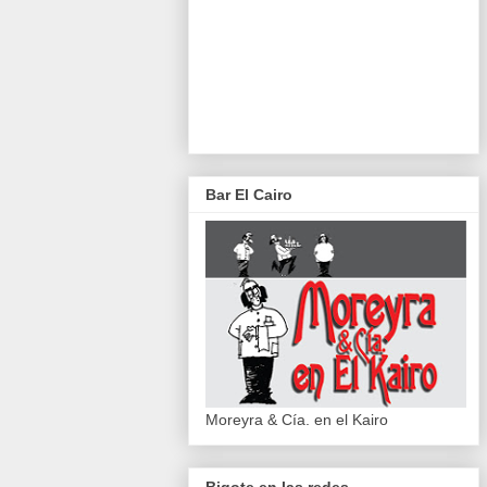
Bar El Cairo
Moreyra & Cía. en el Kairo
Bigote en las redes