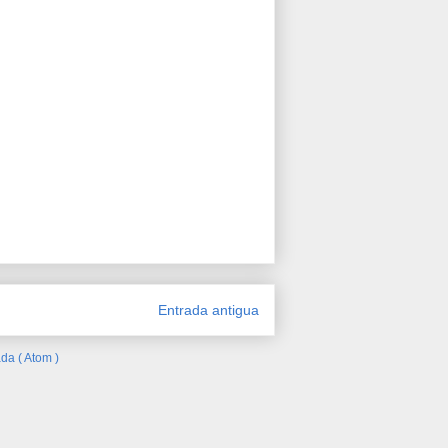
Entrada antigua
da ( Atom )