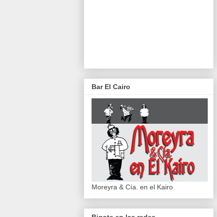
Bar El Cairo
Moreyra & Cía. en el Kairo
Bigote en las redes