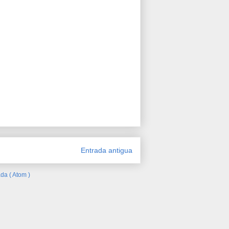
Entrada antigua
da ( Atom )