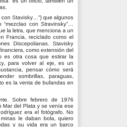
olsa” es un oficio, también un
as.
o con Stavisky…”) que algunos
do “mezclao con Stravinsky”…
ue la letra, que menciona a un
n Francia, reciclado como el
nes Discepolianas. Stavisky
financiera, como extensión del
o es otra cosa que estirar la
y, para volver al eje, es un
sustancia, pensar cómo será
nder sombrillas, paraguas,
nto es la venta de bufandas en
ente. Sobre febrero de 1976
 Mar del Plata y se venía ese
Rodríguez era el fotógrafo. No
s minas le daban bola, quiero
todas y su vida era un barco