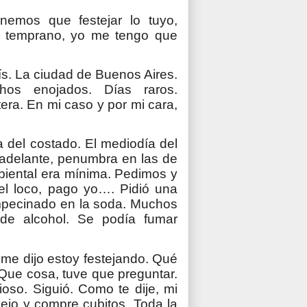
nemos que festejar lo tuyo,
 temprano, yo me tengo que
aís. La ciudad de Buenos Aires.
os enojados. Días raros.
ra. En mi caso y por mi cara,
del costado. El mediodía del
 adelante, penumbra en las de
mbiental era mínima. Pedimos y
el loco, pago yo…. Pidió una
empecinado en la soda. Muchos
 de alcohol. Se podía fumar
y me dijo estoy festejando. Qué
 Que cosa, tuve que preguntar.
oso. Siguió. Como te dije, mi
ejo y compre cubitos. Toda la