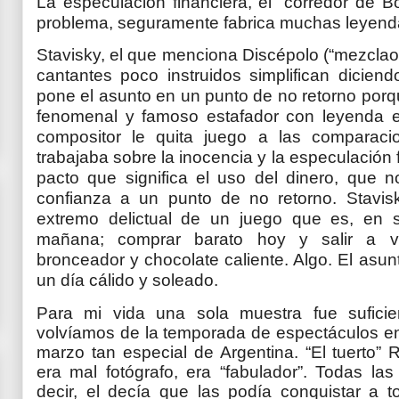
La especulación financiera, el “corredor de B
problema, seguramente fabrica muchas leyend
Stavisky, el que menciona Discépolo (“mezcla
cantantes poco instruidos simplifican dicien
pone el asunto en un punto de no retorno porq
fenomenal y famoso estafador con leyenda e
compositor le quita juego a las comparacio
trabajaba sobre la inocencia y la especulación 
pacto que significa el uso del dinero, que n
confianza a un punto de no retorno. Stavisk
extremo delictual de un juego que es, en 
mañana; comprar barato hoy y salir a ve
bronceador y chocolate caliente. Algo. El asu
un día cálido y soleado.
Para mi vida una sola muestra fue sufici
volvíamos de la temporada de espectáculos en
marzo tan especial de Argentina. “El tuerto” 
era mal fotógrafo, era “fabulador”. Todas la
decir, el decía que las podía conquistar a 