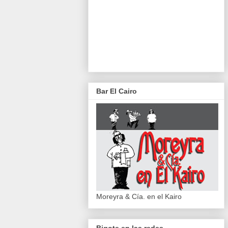
Bar El Cairo
Moreyra & Cía. en el Kairo
Bigote en las redes