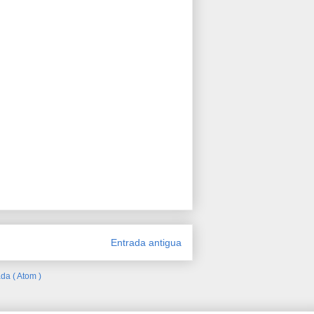
Entrada antigua
da ( Atom )