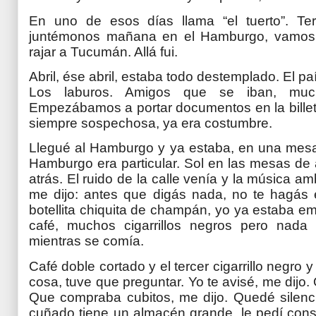
En uno de esos días llama “el tuerto”. Ter
juntémonos mañana en el Hamburgo, vamos
rajar a Tucumán. Allá fui.
Abril, ése abril, estaba todo destemplado. El p
Los laburos. Amigos que se iban, much
Empezábamos a portar documentos en la billete
siempre sospechosa, ya era costumbre.
Llegué al Hamburgo y ya estaba, en una mesa 
Hamburgo era particular. Sol en las mesas de
atrás. El ruido de la calle venía y la música a
me dijo: antes que digás nada, no te hagás 
botellita chiquita de champán, yo ya estaba 
café, muchos cigarrillos negros pero nada
mientras se comía.
Café doble cortado y el tercer cigarrillo negro 
cosa, tuve que preguntar. Yo te avisé, me dijo.
Que compraba cubitos, me dijo. Quedé silenci
cuñado tiene un almacén grande, le pedí cons