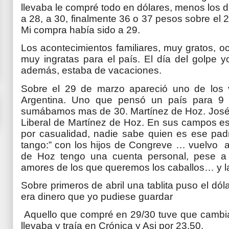
llevaba le compré todo en dólares, menos los di
a 28, a 30, finalmente 36 o 37 pesos sobre el 22
Mi compra había sido a 29.
Los acontecimientos familiares, muy gratos, o
muy ingratas para el país. El día del golpe 
además, estaba de vacaciones.
Sobre el 29 de marzo apareció uno de los 
Argentina. Uno que pensó un país para 9 
sumábamos mas de 30. Martínez de Hoz. José A
Liberal de Martínez de Hoz. En sus campos es
por casualidad, nadie sabe quien es ese padr
tango:” con los hijos de Congreve … vuelvo 
de Hoz tengo una cuenta personal, pese a l
amores de los que queremos los caballos… y la
Sobre primeros de abril una tablita puso el d
era dinero que yo pudiese guardar
Aquello que compré en 29/30 tuve que cambiarl
llevaba y traía en Crónica y Asi por 23,50.