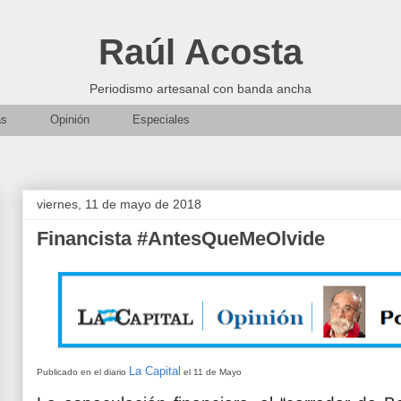
Raúl Acosta
Periodismo artesanal con banda ancha
as
Opinión
Especiales
viernes, 11 de mayo de 2018
Financista #AntesQueMeOlvide
La Capital
Publicado en el diario
el 11 de Mayo