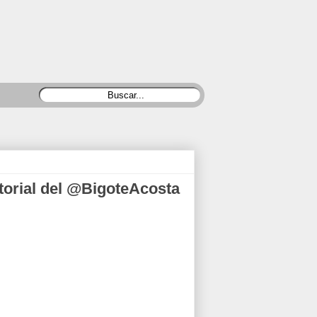
itorial del @BigoteAcosta