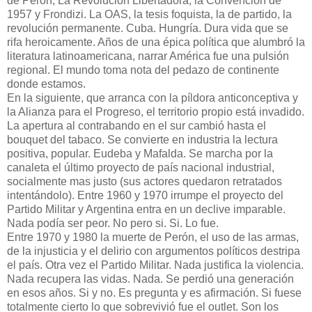
de Perón, La Revolución Libertadora, la Convención de
1957 y Frondizi. La OAS, la tesis foquista, la de partido, la
revolución permanente. Cuba. Hungría. Dura vida que se
rifa heroicamente. Años de una épica política que alumbró la
literatura latinoamericana, narrar América fue una pulsión
regional. El mundo toma nota del pedazo de continente
donde estamos.
En la siguiente, que arranca con la píldora anticonceptiva y
la Alianza para el Progreso, el territorio propio está invadido.
La apertura al contrabando en el sur cambió hasta el
bouquet del tabaco. Se convierte en industria la lectura
positiva, popular. Eudeba y Mafalda. Se marcha por la
canaleta el último proyecto de país nacional industrial,
socialmente mas justo (sus actores quedaron retratados
intentándolo). Entre 1960 y 1970 irrumpe el proyecto del
Partido Militar y Argentina entra en un declive imparable.
Nada podía ser peor. No pero si. Si. Lo fue.
Entre 1970 y 1980 la muerte de Perón, el uso de las armas,
de la injusticia y el delirio con argumentos políticos destripa
el país. Otra vez el Partido Militar. Nada justifica la violencia.
Nada recupera las vidas. Nada. Se perdió una generación
en esos años. Si y no. Es pregunta y es afirmación. Si fuese
totalmente cierto lo que sobrevivió fue el outlet. Son los