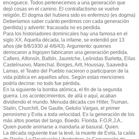
enceguece. Todos pertenecemos a una generación que
dejó cosas en el camino. El contrafactismo se vuelve
religión. El dogma del hubiera sido es enfermizo (es dogma)
Deberíamos saber cuánto perdimos con cada generación
(perdida) y advertir: fracasada no es perdida.
Para los historiadores dominicales hay una famosa en el
siglo XX. Aquella década, la infame, se extendió por 13
años (de 6/8/1930 al 4/6/43). Argumento: quienes
derrocaron a Irigoyen fabricaron una generación perdida.
Cafiero, Alfonsín, Balbín, Jauretche, Leónidas Barletta, Elías
Castelnuovo, Marechal, Borges, Arlt, Houssay, Saavedra
Lamas, el Teatro del Pueblo nacieron o participaron de la
vida pública en aquellos años. Según estas menciones
podría decirse: no todo fue pérdida.
En la siguiente la bomba atómica, el fin de la segunda
guerra. Los acontecimientos, de allá o aquí, acaban
dividiendo el mundo. Menuda década con Hitler, Truman,
Stalin, Churchill, De Gaulle, Getulio Vargas, el primer
peronismo y Evita a toda velocidad. Es la generación de los
más altos poetas del tango. Boedo. Florida. F.O.R.J.A..
Quien puede animarse a mandarla al basural. Quien.
La década siguiente trae la tevé, la muerte de Evita, la caída