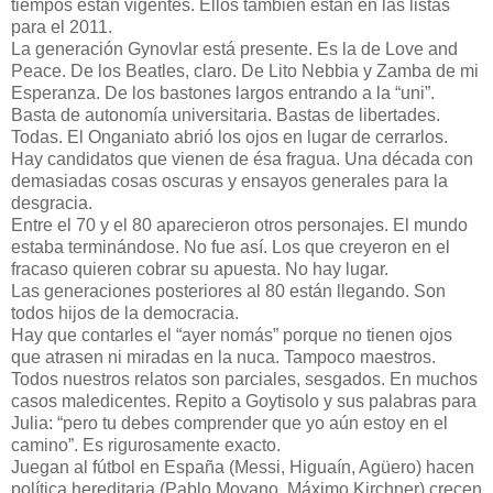
tiempos están vigentes. Ellos también están en las listas
para el 2011.
La generación Gynovlar está presente. Es la de Love and
Peace. De los Beatles, claro. De Lito Nebbia y Zamba de mi
Esperanza. De los bastones largos entrando a la “uni”.
Basta de autonomía universitaria. Bastas de libertades.
Todas. El Onganiato abrió los ojos en lugar de cerrarlos.
Hay candidatos que vienen de ésa fragua. Una década con
demasiadas cosas oscuras y ensayos generales para la
desgracia.
Entre el 70 y el 80 aparecieron otros personajes. El mundo
estaba terminándose. No fue así. Los que creyeron en el
fracaso quieren cobrar su apuesta. No hay lugar.
Las generaciones posteriores al 80 están llegando. Son
todos hijos de la democracia.
Hay que contarles el “ayer nomás” porque no tienen ojos
que atrasen ni miradas en la nuca. Tampoco maestros.
Todos nuestros relatos son parciales, sesgados. En muchos
casos maledicentes. Repito a Goytisolo y sus palabras para
Julia: “pero tu debes comprender que yo aún estoy en el
camino”. Es rigurosamente exacto.
Juegan al fútbol en España (Messi, Higuaín, Agüero) hacen
política hereditaria (Pablo Moyano, Máximo Kirchner) crecen