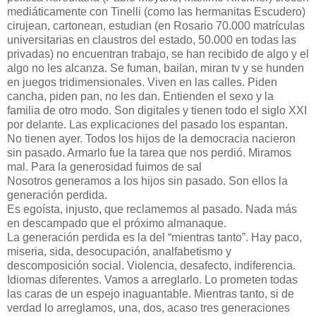
mediáticamente con Tinelli (como las hermanitas Escudero)
cirujean, cartonean, estudian (en Rosario 70.000 matrículas
universitarias en claustros del estado, 50.000 en todas las
privadas) no encuentran trabajo, se han recibido de algo y el
algo no les alcanza. Se fuman, bailan, miran tv y se hunden
en juegos tridimensionales. Viven en las calles. Piden
cancha, piden pan, no les dan. Entienden el sexo y la
familia de otro modo. Son digitales y tienen todo el siglo XXI
por delante. Las explicaciones del pasado los espantan.
No tienen ayer. Todos los hijos de la democracia nacieron
sin pasado. Armarlo fue la tarea que nos perdió. Miramos
mal. Para la generosidad fuimos de sal
Nosotros generamos a los hijos sin pasado. Son ellos la
generación perdida.
Es egoísta, injusto, que reclamemos al pasado. Nada más
en descampado que el próximo almanaque.
La generación perdida es la del “mientras tanto”. Hay paco,
miseria, sida, desocupación, analfabetismo y
descomposición social. Violencia, desafecto, indiferencia.
Idiomas diferentes. Vamos a arreglarlo. Lo prometen todas
las caras de un espejo inaguantable. Mientras tanto, si de
verdad lo arreglamos, una, dos, acaso tres generaciones