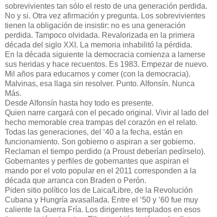
sobrevivientes tan sólo el resto de una generación perdida.
No y si. Otra vez afirmación y pregunta. Los sobrevivientes
tienen la obligación de insistir: no es una generación
perdida. Tampoco olvidada. Revalorizada en la primera
década del siglo XXI. La memoria inhabilitó la pérdida.
En la década siguiente la democracia comienza a lamerse
sus heridas y hace recuentos. Es 1983. Empezar de nuevo.
Mil años para educarnos y comer (con la democracia).
Malvinas, esa llaga sin resolver. Punto. Alfonsín. Nunca
Más.
Desde Alfonsín hasta hoy todo es presente.
Quien narre cargará con el pecado original. Vivir al lado del
hecho memorable crea trampas del corazón en el relato.
Todas las generaciones, del ‘40 a la fecha, están en
funcionamiento. Son gobierno o aspiran a ser gobierno.
Reclaman el tiempo perdido (a Proust deberían pedírselo).
Gobernantes y perfiles de gobernantes que aspiran el
mando por el voto popular en el 2011 corresponden a la
década que arranca con Braden o Perón.
Piden sitio político los de Laica/Libre, de la Revolución
Cubana y Hungría avasallada. Entre el ‘50 y ’60 fue muy
caliente la Guerra Fría. Los dirigentes templados en esos