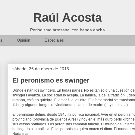
Raúl Acosta
Periodismo artesanal con banda ancha
as
Opinión
Especiales
sábado, 26 de enero de 2013
El peronismo es swinger
Dónde están los swingers. En todas partes. No es tan solo una cuestión de
swingers avanza. La sociedad lo acepta. La familia, la de la tradición jude
romano, está en quiebra. El amor filial es otro. El afecto social se transfo
fútbol y algunos tangos reivindicando el amor de madre (hay una sola).
El peronismo define, desde 1945, la política nacional. Ayer en el peronis
provinciano (provincia de Buenos Aires) y hoy en el más duro perfil kirchne
sus versos porfiados. Los peronistas cambian mucho. El mundo del interca
ha llegado a la política. Es el peronismo quien marca el ritmo. El mundo sw
Nada mas.