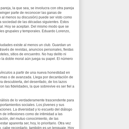
pareja, la que sea, se involucra con otra pareja
swinger parte de reconocer las ganas de
o al menos su discusión) puede ser visto como
 la sociedad de las décadas siguientes. Estos
cial. Hoy se aceptan. Del mismo modo que se
idades grupales y temporales. Eduardo Lorenzo,
ciudades existe al menos un club. Guardan un
 través de revistas, anuncios personales, fiestas
eles, sitios de encuentro. No hay delito ni
 la doble moral aún juega su papel. El número
 vínculos a partir de una nueva honestidad en
remas o de avanzada. Llega por decantación de
a descubierta, del desenfado, de los lazos
n las fidelidades, la que sobrevive es ser fiel a
 análisis de lo verdaderamente trascendente para
portamientos sociales. Los jóvenes y sus
ciones. La diversidad y lo escueto del diálogo
n de inflexiones como de intimidad a las
ación, del mutuo conocimiento, de las
star aparenta ser, hoy, lo prioritario. Otra vez
xo, cabe recordarlo, también es un lenguaje. Hoy