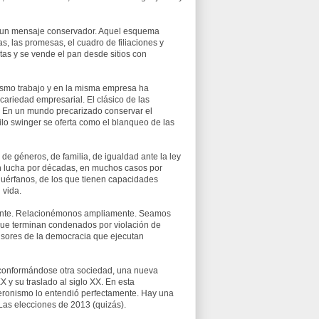
baja un mensaje conservador. Aquel esquema
das, las promesas, el cuadro de filiaciones y
stas y se vende el pan desde sitios con
l mismo trabajo y en la misma empresa ha
ariedad empresarial. El clásico de las
. En un mundo precarizado conservar el
ilo swinger se oferta como el blanqueo de las
n de géneros, de familia, de igualdad ante la ley
n lucha por décadas, en muchos casos por
 huérfanos, de los que tienen capacidades
 vida.
arente. Relacionémonos ampliamente. Seamos
 que terminan condenados por violación de
nsores de la democracia que ejecutan
 conformándose otra sociedad, una nueva
X y su traslado al siglo XX. En esta
peronismo lo entendió perfectamente. Hay una
Las elecciones de 2013 (quizás).