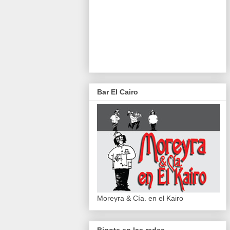
Bar El Cairo
Moreyra & Cía. en el Kairo
Bigote en las redes