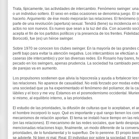
Trata, típicamente, las actividades de intercambio. Fenómeno swinger: una 
o un individuo soltero. El sexo en estas ocasiones se denomina juego. El 
hacerlo. Argumento: de ése modo mejorarán las relaciones. El fenómeno (
parte de una revolución (apertura) sexual. Tendrá (tiene) su incidencia en
actos no son nuevos. Es nuevo que sean a la luz del día. Con acuerdo so
acepta el fin de los partidos políticos y la presencia de los frentes. Fidel
Borocotó, fue (es) un héroe swinger.
Sobre 1970 se conocen los clubes swinger. En la mayoría de las grandes 
perfil bajo para evitar la atención negativa. Los intercambios se efectúan a
caseras (de intercambio) y por las diversas redes. En Rosario hay bares, hot
pecado en los swingers, apenas prudencia. La sociedad ha cambiado pero
de parejas va en aumento.
Los propulsores sostienen que alivia la hipocresía y ayuda a fortalecer los
las relaciones. No aparece de casualidad. No está forzado por modas ext
una sociedad que ya ha experimentado el fenómeno del poliamor, de la car
lábiles y el toco y me voy. Estamos en el posmodernismo occidental. Muriero
si mismo, al equilibrio interno, a las prioridades.
El estudio de las prioridades, la difusión de culturas que lo aceptaban, el
el hombre incorporó lo suyo. Qué es importante y qué rango tienen los com
mecanismos de relación aportan. El tema se instaló hace tiempo en las rela
(en las relaciones). El mecanismo de las redes sociales, que tanto despoja
mencionadas relaciones trajo, finalmente, un modo diferente de la convers
prioridades, de lo fundamental y lo superfluo. De lo perenne. El propio biene
se advierte. Ni bien ni mal. Real. El individuo por sobre la sociedad. El se