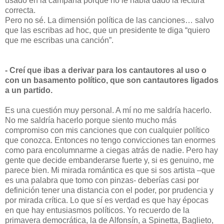
usado en la campaña porque no le había dado la lectura
correcta.
Pero no sé. La dimensión política de las canciones… salvo
que las escribas ad hoc, que un presidente te diga “quiero
que me escribas una canción”.
- Creí que ibas a derivar para los cantautores al uso o
con un basamento político, que son cantautores ligados
a un partido.
Es una cuestión muy personal. A mí no me saldría hacerlo.
No me saldría hacerlo porque siento mucho más
compromiso con mis canciones que con cualquier político
que conozca. Entonces no tengo convicciones tan enormes
como para encolumnarme a ciegas atrás de nadie. Pero hay
gente que decide embanderarse fuerte y, si es genuino, me
parece bien. Mi mirada romántica es que si sos artista –que
es una palabra que tomo con pinzas- deberías casi por
definición tener una distancia con el poder, por prudencia y
por mirada crítica. Lo que sí es verdad es que hay épocas
en que hay entusiasmos políticos. Yo recuerdo de la
primavera democrática, la de Alfonsín, a Spinetta, Baglieto,