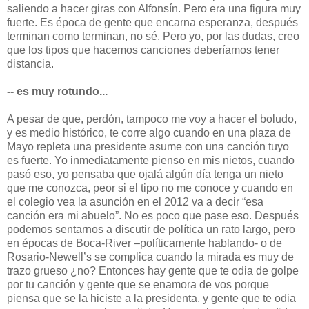
saliendo a hacer giras con Alfonsín. Pero era una figura muy
fuerte. Es época de gente que encarna esperanza, después
terminan como terminan, no sé. Pero yo, por las dudas, creo
que los tipos que hacemos canciones deberíamos tener
distancia.
-- es muy rotundo...
A pesar de que, perdón, tampoco me voy a hacer el boludo,
y es medio histórico, te corre algo cuando en una plaza de
Mayo repleta una presidente asume con una canción tuyo
es fuerte. Yo inmediatamente pienso en mis nietos, cuando
pasó eso, yo pensaba que ojalá algún día tenga un nieto
que me conozca, peor si el tipo no me conoce y cuando en
el colegio vea la asunción en el 2012 va a decir “esa
canción era mi abuelo”. No es poco que pase eso. Después
podemos sentarnos a discutir de política un rato largo, pero
en épocas de Boca-River –políticamente hablando- o de
Rosario-Newell’s se complica cuando la mirada es muy de
trazo grueso ¿no? Entonces hay gente que te odia de golpe
por tu canción y gente que se enamora de vos porque
piensa que se la hiciste a la presidenta, y gente que te odia