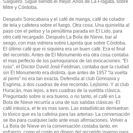
Salguero. Sigue siendo el mejor. Años de La Fragata, sobre
Mitre y Córdoba.
Después Sorocabana y el café de manga, café de colador
de tela y cafetera sobre el fuego. Otra cosa. Una quinielita al
paso con el petiso y la penúltima parada en El Lido, para
otro café recargado. Después La Bola de Nieve, bar al
sesgo, con mas vidriera sobre Laprida que sobre Córdoba.
El último café que ni siquiera era un buen café. Era el final
del recorrido. Antes de El Monumento era otra cosa contaba
el mas perfecto de los parroquianos de las evocaciones. “El
ruso”, el Doctor David José Feldman, contaba que la ciudad
sin El Monumento era distinta, que antes de 1957 “la vuelta
al perro” no era tan exacta. Defendía al club Gimnasia y
Esgrima, a dos cuadras de ése recorrido. Lejísimo. Y al club
Huracán, mas lejos, a tres cuadras de la vueltita clásica.
Preguntado sobre si era bueno, o no tanto, el café en La
Bola de Nieve recurría a una de sus salidas clásicas -El
café intoxica, el te es mas sano. Las estadísticas demuetran
lo tóxico que es la cafeína para las arterias- La conversación
se iba para cualquier lado ante esas afirmaciones. Volver a
La Bola de Nieve en la conversación costaba tanto, en
esfuerzo, como el costo en dinero del recorrido inverso para