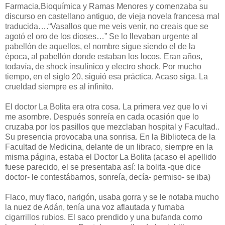
Farmacia,Bioquímica y Ramas Menores y comenzaba su
discurso en castellano antiguo, de vieja novela francesa mal
traducida….“Vasallos que me veis venir, no creais que se
agotó el oro de los dioses…” Se lo llevaban urgente al
pabellón de aquellos, el nombre sigue siendo el de la
época, al pabellón donde estaban los locos. Eran años,
todavía, de shock insulínico y electro shock. Por mucho
tiempo, en el siglo 20, siguió esa práctica. Acaso siga. La
crueldad siempre es al infinito.
El doctor La Bolita era otra cosa. La primera vez que lo vi
me asombre. Después sonreía en cada ocasión que lo
cruzaba por los pasillos que mezclaban hospital y Facultad..
Su presencia provocaba una sonrisa. En la Biblioteca de la
Facultad de Medicina, delante de un libraco, siempre en la
misma página, estaba el Doctor La Bolita (acaso el apellido
fuese parecido, el se presentaba así: la bolita -que dice
doctor- le contestábamos, sonreía, decía- permiso- se iba)
Flaco, muy flaco, narigón, usaba gorra y se le notaba mucho
la nuez de Adán, tenía una voz aflautada y fumaba
cigarrillos rubios. El saco prendido y una bufanda como