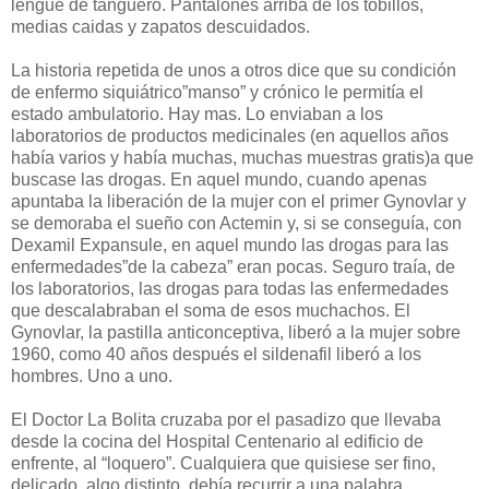
lengue de tanguero. Pantalones arriba de los tobillos,
medias caidas y zapatos descuidados.
La historia repetida de unos a otros dice que su condición
de enfermo siquiátrico”manso” y crónico le permitía el
estado ambulatorio. Hay mas. Lo enviaban a los
laboratorios de productos medicinales (en aquellos años
había varios y había muchas, muchas muestras gratis)a que
buscase las drogas. En aquel mundo, cuando apenas
apuntaba la liberación de la mujer con el primer Gynovlar y
se demoraba el sueño con Actemin y, si se conseguía, con
Dexamil Expansule, en aquel mundo las drogas para las
enfermedades”de la cabeza” eran pocas. Seguro traía, de
los laboratorios, las drogas para todas las enfermedades
que descalabraban el soma de esos muchachos. El
Gynovlar, la pastilla anticonceptiva, liberó a la mujer sobre
1960, como 40 años después el sildenafil liberó a los
hombres. Uno a uno.
El Doctor La Bolita cruzaba por el pasadizo que llevaba
desde la cocina del Hospital Centenario al edificio de
enfrente, al “loquero”. Cualquiera que quisiese ser fino,
delicado, algo distinto, debía recurrir a una palabra.