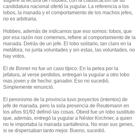
sugiere la lectura de Hobbes, con la claudicación de su
candidatura nacional ofertó la yugular. La referencia a los
lobos, la manada y el comportamiento de los machos jefes,
no es arbitraria.
Hobbes, además de indicarnos que eso somos: lobos, que
por esa razón nos comemos, refiere al comportamiento de la
manada. Detrás de un jefe. El lobo solitario, tan claro en la
metáfora, no junta voluntades y sin estas, las voluntades, no
hay votos.
El de Binner no fue un caso típico. En la pelea por la
jefatura, al verse perdidos, entregan la yugular a otro lobo
mas joven y de hecho: ganador. Eso no sucedió.
Simplemente renunció.
El peronismo de la provincia tuvo proyectos (intentos) de
jefe de manada, pero la sola presencia de Reutemann en
los años 91/92 definió las cosas. Obeid fue un lobo sustituto
que, además, entregó la yugular a Néstor Kirchner, a quien
no le importaba la manada santafesina. No eran sus genes,
si se dispersaban tanto mejor. Bueno, sucedió.