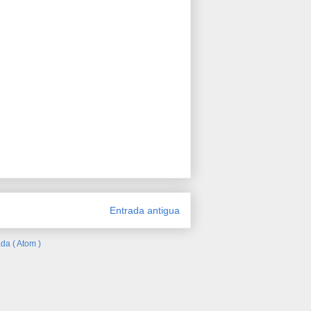
Entrada antigua
da ( Atom )