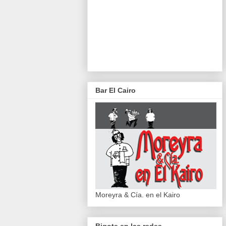
Bar El Cairo
Moreyra & Cía. en el Kairo
Bigote en las redes