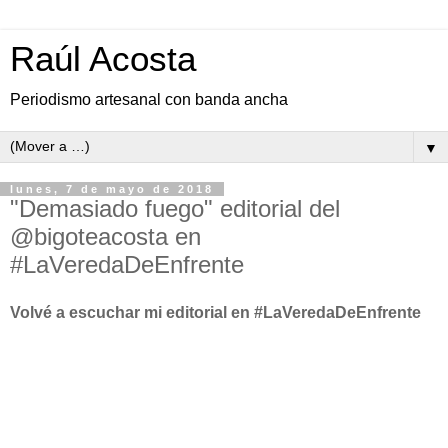
Raúl Acosta
Periodismo artesanal con banda ancha
▼
lunes, 7 de mayo de 2018
"Demasiado fuego" editorial del
@bigoteacosta en
#LaVeredaDeEnfrente
Volvé a escuchar mi editorial en #LaVeredaDeEnfrente