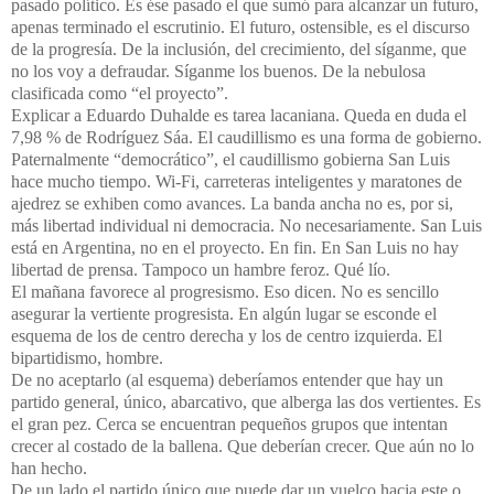
pasado político. Es ése pasado el que sumó para alcanzar un futuro,
apenas terminado el escrutinio. El futuro, ostensible, es el discurso
de la progresía. De la inclusión, del crecimiento, del síganme, que
no los voy a defraudar. Síganme los buenos. De la nebulosa
clasificada como “el proyecto”.
Explicar a Eduardo Duhalde es tarea lacaniana. Queda en duda
el
7,98 % de Rodríguez Sáa. El caudillismo es una forma de gobierno.
Paternalmente “democrático”, el caudillismo gobierna San Luis
hace mucho tiempo. Wi-Fi, carreteras inteligentes y maratones de
ajedrez
se exhiben como avances. La banda ancha no es, por si,
más libertad individual ni democracia. No necesariamente. San Luis
está en Argentina, no en el proyecto. En fin. En San Luis no hay
libertad de prensa. Tampoco un hambre feroz. Qué lío.
El mañana favorece al progresismo. Eso dicen. No es sencillo
asegurar la vertiente progresista. En algún lugar se esconde el
esquema de los de centro derecha y los de centro izquierda. El
bipartidismo, hombre.
De no aceptarlo (al esquema) deberíamos entender que hay un
partido general, único, abarcativo, que alberga las dos vertientes. Es
el gran pez. Cerca se encuentran pequeños grupos que intentan
crecer al costado de la ballena. Que deberían crecer. Que aún no lo
han hecho.
De un lado el partido único que
puede dar un vuelco hacia este o