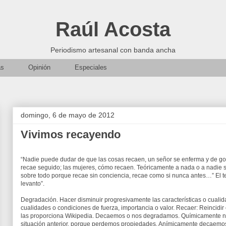
Raúl Acosta
Periodismo artesanal con banda ancha
as
Opinión
Especiales
domingo, 6 de mayo de 2012
Vivimos recayendo
“Nadie puede dudar de que las cosas recaen, un señor se enferma y de gol
recae seguido; las mujeres, cómo recaen. Teóricamente a nada o a nadie se 
sobre todo porque recae sin conciencia, recae como si nunca antes…” El te
levanto”.
Degradación. Hacer disminuir progresivamente las características o cualid
cualidades o condiciones de fuerza, importancia o valor. Recaer: Reincidir 
las proporciona Wikipedia. Decaemos o nos degradamos. Químicamente 
situación anterior, porque perdemos propiedades. Anímicamente decaemos y