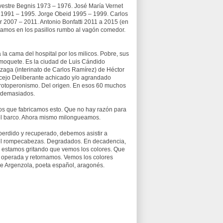
vestre Begnis 1973 – 1976. José María Vernet
n 1991 – 1995. Jorge Obeid 1995 – 1999. Carlos
2007 – 2011. Antonio Bonfatti 2011 a 2015 (en
uzamos en los pasillos rumbo al vagón comedor.
 la cama del hospital por los milicos. Pobre, sus
emoquete. Es la ciudad de Luis Cándido
zaga (interinato de Carlos Ramírez) de Héctor
ncejo Deliberante achicado y/o agrandado
protoperonismo. Del origen. En esos 60 muchos
: demasiados.
os que fabricamos esto. Que no hay razón para
del barco. Ahora mismo milongueamos.
 perdido y recuperado, debemos asistir a
el rompecabezas. Degradados. En decadencia,
ito estamos gritando que vemos los colores. Que
e operada y retornamos. Vemos los colores
e Argenzola, poeta español, aragonés.