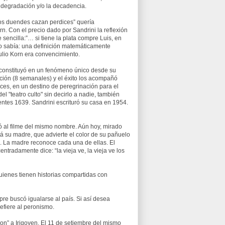
 degradación y/o la decadencia.
os duendes cazan perdices” quería
rn. Con el precio dado por Sandrini la reflexión
 sencilla:”… si tiene la plata compre Luis, en
o lo sabía: una definición matemáticamente
Julio Korn era convencimiento.
constituyó en un fenómeno único desde su
ión (8 semanales) y el éxito los acompañó
ces, en un destino de peregrinación para el
 "teatro culto" sin decirlo a nadie, también
ientes 1639. Sandrini escrituró su casa en 1954.
bió al filme del mismo nombre. Aún hoy, mirado
tá su madre, que advierte el color de su pañuelo
es. La madre reconoce cada una de ellas. El
entradamente dice: “la vieja ve, la vieja ve los
uienes tienen historias compartidas con
pre buscó igualarse al país. Si así desea
efiere al peronismo.
ron” a Irigoyen. El 11 de setiembre del mismo