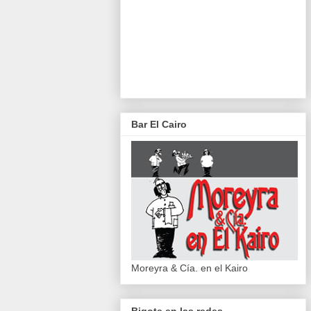
Bar El Cairo
Moreyra & Cía. en el Kairo
Bigote en las redes