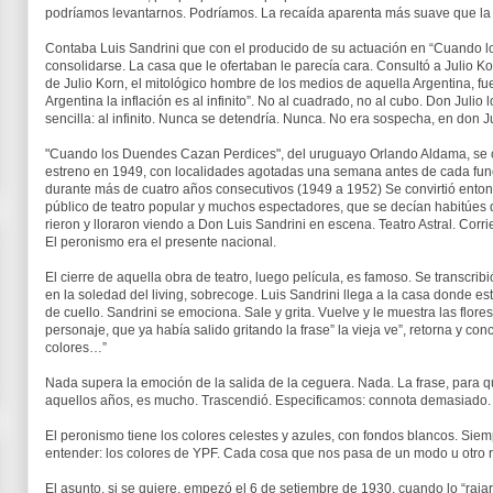
podríamos levantarnos. Podríamos. La recaída aparenta más suave que la
Contaba Luis Sandrini que con el producido de su actuación en “Cuando l
consolidarse. La casa que le ofertaban le parecía cara. Consultó a Julio Ko
de Julio Korn, el mitológico hombre de los medios de aquella Argentina, fue
Argentina la inflación es al infinito”. No al cuadrado, no al cubo. Don Juli
sencilla: al infinito. Nunca se detendría. Nunca. No era sospecha, en don 
"Cuando los Duendes Cazan Perdices", del uruguayo Orlando Aldama, se 
estreno en 1949, con localidades agotadas una semana antes de cada func
durante más de cuatro años consecutivos (1949 a 1952) Se convirtió enton
público de teatro popular y muchos espectadores, que se decían habitúes del
rieron y lloraron viendo a Don Luis Sandrini en escena. Teatro Astral. Corr
El peronismo era el presente nacional.
El cierre de aquella obra de teatro, luego película, es famoso. Se transcri
en la soledad del living, sobrecoge. Luis Sandrini llega a la casa donde es
de cuello. Sandrini se emociona. Sale y grita. Vuelve y le muestra las flor
personaje, que ya había salido gritando la frase” la vieja ve”, retorna y conc
colores…”
Nada supera la emoción de la salida de la ceguera. Nada. La frase, para q
aquellos años, es mucho. Trascendió. Especificamos: connota demasiado.
El peronismo tiene los colores celestes y azules, con fondos blancos. Siem
entender: los colores de YPF. Cada cosa que nos pasa de un modo u otro r
El asunto, si se quiere, empezó el 6 de setiembre de 1930, cuando lo “raja