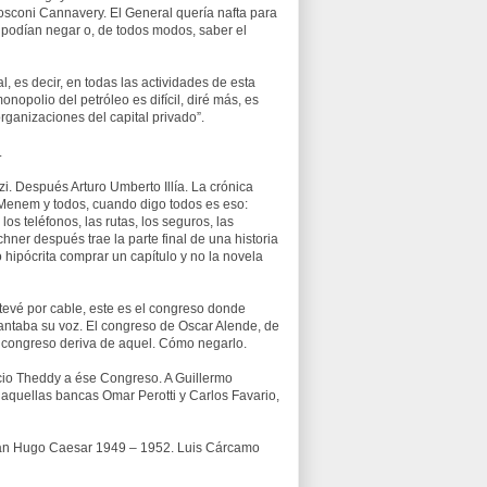
osconi Cannavery. El General quería nafta para
la podían negar o, de todos modos, saber el
 es decir, en todas las actividades de esta
monopolio del petróleo es difícil, diré más, es
rganizaciones del capital privado”.
.
i. Después Arturo Umberto Illía. La crónica
e Menem y todos, cuando digo todos es eso:
os teléfonos, las rutas, los seguros, las
chner después trae la parte final de una historia
pócrita comprar un capítulo y no la novela
 tevé por cable, este es el congreso donde
antaba su voz. El congreso de Oscar Alende, de
 congreso deriva de aquel. Cómo negarlo.
acio Theddy a ése Congreso. A Guillermo
aquellas bancas Omar Perotti y Carlos Favario,
uan Hugo Caesar 1949 – 1952. Luis Cárcamo