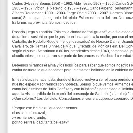
Carlos Sylvestre Begnis 1958 – 1962. Aldo Tessio 1963 – 1966. Carlos Syl
1983 – 1987. Víctor Félix Reviglio 1987 – 1991. Carlos Alberto Reuteman
Alberto Reutemann 1999 – 2003. Jorge Obeid 2003 – 2007. Hermes Binner 
curso) Somos parte integrante del relato. Estamos dentro del tren. Nos cr
Es la misma provincia. Somos nosotros.
Rosario juega su partido. Esta es la ciudad de “sal gruesa”, que fue atado a
detractores sostenían que le gustaban los asados a la noche, por eso el r
Carballo, de Rodolfo Ruggieri (el de los asados) de Horacio Daniel Usandi
Cavallero, de Hermes Binner, de Miguel Lifschitz, de Mónica Fein. Del Co
según el susto. Se arriman a 60 los intendentes desde 1943, tiempos del 
claudicantes que aceptaron ser parte de los procesos. Muchos. La verdad
Debemos mirarnos el alma y los bolsillos para saber que somos nosotros l
contar de fuera lo que hacemos porque estamos bailando en la cubierta 
En ésta etapa renacentista, donde el Estado vuelve a ser el papá perdido,
nuestro espejo y sonreirnos con nobleza. Somos lo que vemos. Armemos 
como los jazmines de Julio Cortázar y con la inflación potenciada al infin
aquella vista perdida de la mamá del personaje de Sandrini (cataratas) fu
¿Qué colores? Los del cielo. Concedamos el cierre a Lupercio Leonardo D
“Porque ese cielo azul que todos vemos
ni es cielo ni es azul;
¿y es menos grande,
por no ser realidad, tanta belleza?”