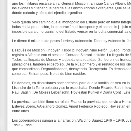
año los militares encarcelan al General Mosconi. Enrique Carlos Alberto M
los aviones sin tener que pedirla a las distribuidoras extranjeras. Que se 
dónde cuándo y cómo del ejercito argentino.
“«No queda otro camino que el monopolio del Estado pero en forma integral,
industria: la producción, la elaboración, el transporte y el comercio [...] sin 
imposible para un organismo del Estado vencer en la lucha comercial las o
Le dieron 8 millones de pesos fuertes y autonomía. Dinero y Autonomía. Je
Después de Mosconi (Irigoyen, Hipólito Irigoyen) vino Perón. Luego Frondiz
registra a Alfonsín con el peso de Conrado Storani incluído. La llegada d
Todos. La llegada de Menem y todos da una realidad. Se fueron los trenes, l
jubilaciones, también el petróleo. De la Rúa primero y el reinado de los Kir
que compartimos. Degradándonos, decayendo. Recayendo. Es demasiado hi
completa. Es tramposo. No es de bien nacidos.
En debates, en discusiones pachorientas, para que la familia los vea en la
Lisandro de la Torre peleaba y se lo escuchaba. Donde Ricardo Balbín lev
Raúl Baglini. De Moisés Lebensohn. Hoy están Kunkel y Diana Conti. Este
La provincia también tiene su relato. Esta es la provincia que envió a Hor
Estévez Boero. A Alejandro Gómez. Ángel Federico Robledo. Hoy están en 
entre otros.
Los gobernadores suman a la narración. Waldino Suárez 1946 – 1949. J
1952 – 1955.