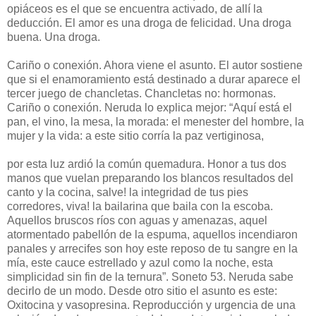
opiáceos es el que se encuentra activado, de allí la
deducción. El amor es una droga de felicidad. Una droga
buena. Una droga.
Cariño o conexión. Ahora viene el asunto. El autor sostiene
que si el enamoramiento está destinado a durar aparece el
tercer juego de chancletas. Chancletas no: hormonas.
Cariño o conexión. Neruda lo explica mejor: “Aquí está el
pan, el vino, la mesa, la morada: el menester del hombre, la
mujer y la vida: a este sitio corría la paz vertiginosa,
por esta luz ardió la común quemadura. Honor a tus dos
manos que vuelan preparando los blancos resultados del
canto y la cocina, salve! la integridad de tus pies
corredores, viva! la bailarina que baila con la escoba.
Aquellos bruscos ríos con aguas y amenazas, aquel
atormentado pabellón de la espuma, aquellos incendiaron
panales y arrecifes son hoy este reposo de tu sangre en la
mía, este cauce estrellado y azul como la noche, esta
simplicidad sin fin de la ternura”. Soneto 53. Neruda sabe
decirlo de un modo. Desde otro sitio el asunto es este:
Oxitocina y vasopresina. Reproducción y urgencia de una