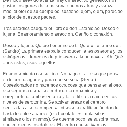
De modo atrevido avanza: hay un atractivo genético, nos
gustan los genes de la persona que nos atrae y avanza
mas: el olor de su cuerpo es, sostiene, ejem, ejem, parecido
al olor de nuestros padres.
Tres estadios asegura el libro de don Estanislao. Deseo o
lujuria. Enamoramiento o atracción. Cariño o conexión.
Deseo y lujuria. Quiero llenarme de ti. Quiero llenarme de ti
(Sandro) La primera etapa la conducen la testosterona y los
estrógenos. Llenemos de primavera a la primavera. Ah. Qué
años estos, esos, aquellos.
Enamoramiento o atracción. No hago otra cosa que pensar
en ti, por halagarte y para que se sepa (Serrat)
Obsesionados no hacemos otra cosa que pensar en el otro,
ésa segunda etapa la conducen la dopamina y
norepinefrina, ambas en alza y la certifica la caída en los
niveles de serotonina. Se activan áreas del cerebro
dedicadas a la recompensa, otras a la gratificación donde
hasta lo dulce aparece (el chocolate estimula sitios
similares o los mismos). Se duerme poco, se suspira mas,
duelen menos los dolores. El centro que activan los