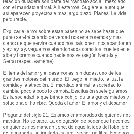
relación duradera son parte del mandato social, mezclado
con el mandato animal. Allí estamos. Sugiere el autor que
así aparecen proyectos a mas largo plazo. Planes. La vida
perdurable.
Explicar el amor sobre estas bases no se sabe hasta que
punto servirá cuando de verdad nos enamoremos y mas
cierto: de que servirá cuando nos traicionen, nos abandonen
y ay, ay, ay, vaguemos abandonados como los muelles en el
alba y lloremos cuando nadie nos ve (según Neruda y
Serrat respectivamente)
El tema del amor y el desamor es, sin dudas, uno de los
grandes motores del mundo. El fuego, el miedo, la luz, la
comida y la atracción. El mandato animal la sociedad lo
cambia, poco a poco lo cambia. Esa ilusión suele guiarnos.
Es la sociedad la que brinda cobijo, quita algunos miedos y
soluciona el hambre. Queda el amor. El amor y el desamor.
Pregunta del siglo 21. Estamos enamorados de quienes nos
mandan. No se sabe. La delegación de poder que hacemos
en quienes nos mandan tiene, de aquella idea del lobo jefe
de la manada, un traslado cultural, social, un filtro. Nosotros