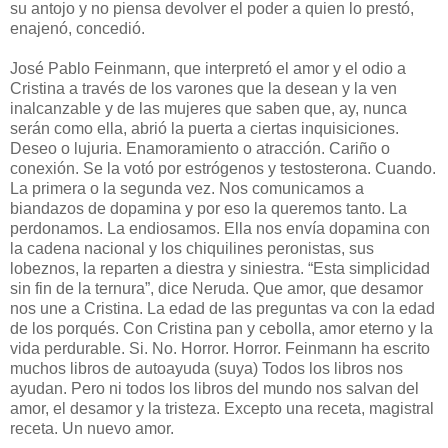
su antojo y no piensa devolver el poder a quien lo prestó,
enajenó, concedió.
José Pablo Feinmann, que interpretó el amor y el odio a
Cristina a través de los varones que la desean y la ven
inalcanzable y de las mujeres que saben que, ay, nunca
serán como ella, abrió la puerta a ciertas inquisiciones.
Deseo o lujuria. Enamoramiento o atracción. Cariño o
conexión. Se la votó por estrógenos y testosterona. Cuando.
La primera o la segunda vez. Nos comunicamos a
biandazos de dopamina y por eso la queremos tanto. La
perdonamos. La endiosamos. Ella nos envía dopamina con
la cadena nacional y los chiquilines peronistas, sus
lobeznos, la reparten a diestra y siniestra. “Esta simplicidad
sin fin de la ternura”, dice Neruda. Que amor, que desamor
nos une a Cristina. La edad de las preguntas va con la edad
de los porqués. Con Cristina pan y cebolla, amor eterno y la
vida perdurable. Si. No. Horror. Horror. Feinmann ha escrito
muchos libros de autoayuda (suya) Todos los libros nos
ayudan. Pero ni todos los libros del mundo nos salvan del
amor, el desamor y la tristeza. Excepto una receta, magistral
receta. Un nuevo amor.