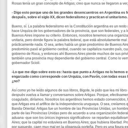
Rosas tenía un gran concepto de Artigas; creo que nunca se llegaron a ver
- Digo esto porque uno de los grandes desencuentros en Argentina es f
después, sobre el siglo XX, dicen federalismo y practican el unitarismo.
Bueno, sí. La palabra federalismo en la Constitución argentina es un resto
hace Urquiza de los gobernadores de la provincia, que son federales, y a 
Buenos Aires impone su criterio. Entonces, nosotros tenemos una organiza
unitaria, pero donde figura la palabra federal, que está absolutamente ma
prácticamente nada. O sea, antes había un gran predomino de Buenos Aires 
predominio pasó al gobierno central, cuando se capitaliza nuestro país, c
gobierno de Roca, y entonces ahí Buenos Aires pierde muchos de sus privi
también una provincia muy dependiente del gobierno central. Como lo vemos
gobernador Scioli.
-Lo que me digo sobre esto es: hasta que punto a Artigas no lo hemos
engarzado como corresponde con Urquiza, con Pavón, con todas esas h
¿no?
Así como yo he leído algunos de sus libros, Bigote, le pido que lea mi libro d
después vuelva a llamar y conversamos sobre Artigas. Porque, efectivamen
coagulado, diríamos. Nosotros los argentinos hemos estado convencidos, h
que Artigas era el artífice de la independencia uruguaya. O sea, creíamos
Banda Oriental. Artigas fue un hombre de las Provincias Unidas, un hombre d
parte de las Provincias Unidas pero de acuerdo a una organización federal
aduana -que son los únicos ingresos significativos- se repartan equitati
Aires; que la capital no estuviera en Buenos Aires; que hubiera libertad. P
por supuesto, caen muy mal en la oligarquía porteña. Pero es una figura ex