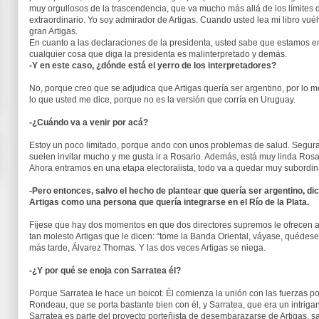
muy orgullosos de la trascendencia, que va mucho más allá de los límites 
extraordinario. Yo soy admirador de Artigas. Cuando usted lea mi libro v
gran Artigas.
En cuanto a las declaraciones de la presidenta, usted sabe que estamos e
cualquier cosa que diga la presidenta es malinterpretado y demás.
-Y en este caso, ¿dónde está el yerro de los interpretadores?
No, porque creo que se adjudica que Artigas quería ser argentino, por lo me
lo que usted me dice, porque no es la versión que corría en Uruguay.
-¿Cuándo va a venir por acá?
Estoy un poco limitado, porque ando con unos problemas de salud. Segur
suelen invitar mucho y me gusta ir a Rosario. Además, está muy linda Rosari
Ahora entramos en una etapa electoralista, todo va a quedar muy subordin
-Pero entonces, salvo el hecho de plantear que quería ser argentino, di
Artigas como una persona que quería integrarse en el Río de la Plata.
Fíjese que hay dos momentos en que dos directores supremos le ofrecen a A
tan molesto Artigas que le dicen: “tome la Banda Oriental, váyase, quédese
más tarde, Álvarez Thomas. Y las dos veces Artigas se niega.
-¿Y por qué se enoja con Sarratea él?
Porque Sarratea le hace un boicot. Él comienza la unión con las fuerzas po
Rondeau, que se porta bastante bien con él, y Sarratea, que era un intrigant
Sarratea es parte del proyecto porteñista de desembarazarse de Artigas, sac