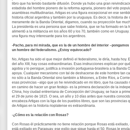
libro que ha tenido bastante difusión. Donde ya hubo una gran reivindicació
estadista del hombre pionero de la reforma agraria, pionero del voto popul
asambleas multitudinarias. Artigas es una figura excepcional en ese senti
historia oficial argentina y también por la uruguaya. Es decir, la historia d
meramente de la Banda Oriental, digamos, cuando su proyección fue much
La presidenta es una persona que sabe historia, que se ha formado en la his
alimentó a la militancia en los años 60 y los 70, también como en Uruguay.
una figura muy interesante para los argentinos.
-Pacho, para mi mirada, que es la de un hombre del interior –pongamos 
un hombre del federalismo. ¿Estoy equivocado?
No, Artigas ha sido el que mejor definió el federalismo, le diría, hasta hoy.
del año XIII, hay cosas extraordinarias. Esas instrucciones explican por qu
agobia y lo persigue; justifica a invasión portuguesa-brasilera a la Banda Or
apoya. Cualquier mecanismo con tal de deshacerse de este hombre tan cari
no sólo a la Banda Oriental sino también a Misiones, a Entre Ríos, a Corri
esas provincias –algo que yo he reivindicado en mi libro, que ha causad
en camino de hacer un gran festejo- es la primera declaración de la indepe
China, hoy ciudad entrerriana de Concepción del Uruguay, se hace a prim
el 29 de junio de 1815. O sea, un año y 10 días antes que nuestra conoci
encabeza Artigas con la liga de los pueblos libres, que son las provincias
de Artigas en la historia rioplatense es extraordinaria.
-¿Cómo es la relación con Rosas?
Con Rosas él prácticamente no tiene relación porque Rosas está exiliado
está exiliado en Paraguay, ese exilio que sigue hasta el 50, Rosas le envía