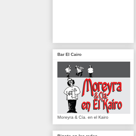
Bar El Cairo
Moreyra & Cía. en el Kairo
Bigote en las redes