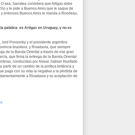
. O sea, Sarratea considera que Artigas debe
echo y le pide a Buenos Aires que le saque de
-, y entonces Buenos Aires le manda a Rondeau,
a palabra- es Artigas en Uruguay, y no es
, lord Ponsonby y el presidente argentino
ovincia brasilera, y Rivadavia, que siempre
rega de la Banda Oriental a través de ese gran
arcía, que firma la entrega de la Banda Oriental
entinas, conducidas por Alvear, habían triunfado
a partir de un cambio de la política británica y
ue paga con su vida la negativa a la pérdida de
ndamentalmente a Rivadavia y su aceptación de
es