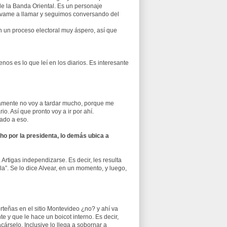
de la Banda Oriental. Es un personaje
uélvame a llamar y seguimos conversando del
n un proceso electoral muy áspero, así que
nos es lo que leí en los diarios. Es interesante
amente no voy a tardar mucho, porque me
o. Así que pronto voy a ir por ahí.
ado a eso.
cho por la presidenta, lo demás ubica a
rtigas independizarse. Es decir, les resulta
la”. Se lo dice Alvear, en un momento, y luego,
rteñas en el sitio Montevideo ¿no? y ahí va
e y que le hace un boicot interno. Es decir,
árselo. Inclusive lo llega a sobornar a