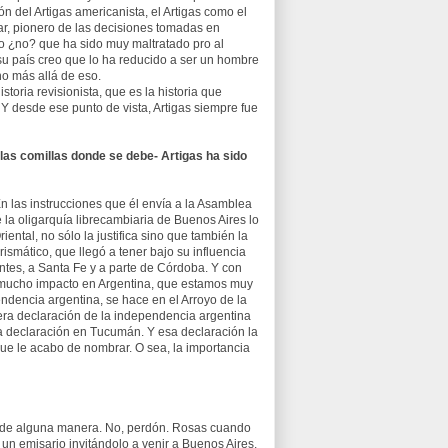
n del Artigas americanista, el Artigas como el
ar, pionero de las decisiones tomadas en
do ¿no? que ha sido muy maltratado pro al
e su país creo que lo ha reducido a ser un hombre
o más allá de eso.
toria revisionista, que es la historia que
 Y desde ese punto de vista, Artigas siempre fue
las comillas donde se debe- Artigas ha sido
 En las instrucciones que él envía a la Asamblea
é la oligarquía librecambiaria de Buenos Aires lo
iental, no sólo la justifica sino que también la
smático, que llegó a tener bajo su influencia
entes, a Santa Fe y a parte de Córdoba. Y con
o mucho impacto en Argentina, que estamos muy
ndencia argentina, se hace en el Arroyo de la
era declaración de la independencia argentina
da declaración en Tucumán. Y esa declaración la
 que le acabo de nombrar. O sea, la importancia
, de alguna manera. No, perdón. Rosas cuando
 un emisario invitándolo a venir a Buenos Aires.