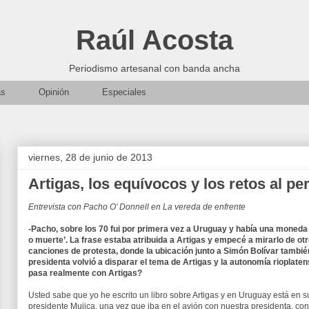
Raúl Acosta
Periodismo artesanal con banda ancha
as
Opinión
Especiales
viernes, 28 de junio de 2013
Artigas, los equívocos y los retos al pe
Entrevista con Pacho O’ Donnell en La vereda de enfrente
-Pacho, sobre los 70 fui por primera vez a Uruguay y había una moneda 
o muerte’. La frase estaba atribuida a Artigas y empecé a mirarlo de o
canciones de protesta, donde la ubicación junto a Simón Bolívar también 
presidenta volvió a disparar el tema de Artigas y la autonomía rioplaten
pasa realmente con Artigas?
Usted sabe que yo he escrito un libro sobre Artigas y en Uruguay está en su 
presidente Mujica, una vez que iba en el avión con nuestra presidenta, con