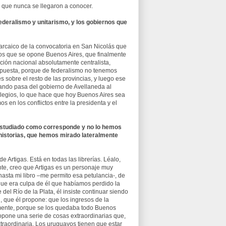
, que nunca se llegaron a conocer.
ederalismo y unitarismo, y los gobiernos que
 arcaico de la convocatoria en San Nicolás que
los que se opone Buenos Aires, que finalmente
ción nacional absolutamente centralista,
l puesta, porque de federalismo no tenemos
sobre el resto de las provincias, y luego ese
uando pasa del gobierno de Avellaneda al
legios, lo que hace que hoy Buenos Aires sea
 en los conflictos entre la presidenta y el
 estudiado como corresponde y no lo hemos
istorias, que hemos mirado lateralmente
e Artigas. Está en todas las librerías. Léalo,
te, creo que Artigas es un personaje muy
asta mi libro –me permito esa petulancia-, de
 que era culpa de él que habíamos perdido la
el Río de la Plata, él insiste continuar siendo
, que él propone: que los ingresos de la
vamente, porque se los quedaba todo Buenos
ropone una serie de cosas extraordinarias que,
traordinaria. Los uruguayos tienen que estar