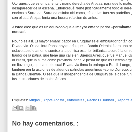
Otorgués, que es un pariente y mano derecha de Artigas, para que lo mate
desaparecer de la escena. Entonces, él tiene justificadamente todo el der
encima a Sarratea -Sarratea estaba ahí como jefe de las fuerzas porteñas
con el cual Artigas tenía una buena relación de antes.
-Usted dice que es un equívoco que el mayor emancipador –permítame l
esto así.
No, no es así. El mayor emancipador en Uruguay es el embajador británico
Rivadavia. O sea, lord Ponsonby quería que la Banda Oriental fuera una pr
estuvo absolutamente sumiso a la política exterior británica, acordó la ent
traidor de la patria, que tiene una calle en Buenos Aires, que fue Manuel G
al Brasil, que la suma como provincia latina. A pesar de que as fuerzas arg
en Ituzaingo, a pesar de lo cual Rivadavia firma la entrega a Brasil. Luego, 
también por la acciones de algunos patriotas argentinos –como Dorrego, q
la Banda Oriental-. O sea que la independencia de Uruguay se le debe fu
las instrucciones de los británicos.
Etiquetas:
Artigas
,
Bigote Acosta
,
entrevistas
,
Pacho O'Donnell
,
Reportaj
No hay comentarios. :