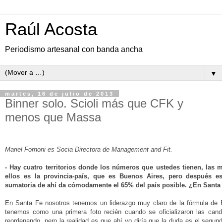
Raúl Acosta
Periodismo artesanal con banda ancha
▼
martes, 16 de julio de 2013
Binner solo. Scioli más que CFK y
menos que Massa
Mariel Fornoni es Socia Directora de Management and Fit.
- Hay cuatro territorios donde los números que ustedes tienen, las 
ellos es la provincia-país, que es Buenos Aires, pero después 
sumatoria de ahí da cómodamente el 65% del país posible.
¿En Santa 
En Santa Fe nosotros tenemos un liderazgo muy claro de la fórmula de B
tenemos como una primera foto recién cuando se oficializaron las cand
reordenando, pero la realidad es que ahí yo diría que la duda es el segund