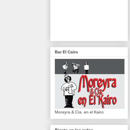
Bar El Cairo
Moreyra & Cía. en el Kairo
Bigote en las redes