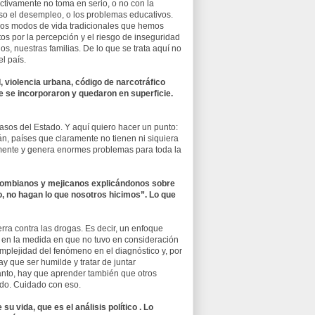
ectivamente no toma en serio, o no con la
luso el desempleo, o los problemas educativos.
 los modos de vida tradicionales que hemos
os por la percepción y el riesgo de inseguridad
os, nuestras familias. De lo que se trata aquí no
l país.
, violencia urbana, código de narcotráfico
e se incorporaron y quedaron en superficie.
sos del Estado. Y aquí quiero hacer un punto:
án, países que claramente no tienen ni siquiera
camente y genera enormes problemas para toda la
Colombianos y mejicanos explicándonos sobre
o, no hagan lo que nosotros hicimos”. Lo que
ra contra las drogas. Es decir, un enfoque
r en la medida en que no tuvo en consideración
omplejidad del fenómeno en el diagnóstico y, por
y que ser humilde y tratar de juntar
anto, hay que aprender también que otros
ndo. Cuidado con eso.
u vida, que es el análisis político . Lo