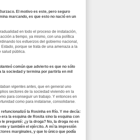
 Burzaco. El motivo es este, pero seguro
rmina marcando, es que esto no nació en un
radualidad en todo el proceso de instalación,
eacción a tiempo, ya mismo, con una política
ordinando los esfuerzos del gobierno nacional,
el Estado, porque se trata de una amenaza a la
 salud pública.
el planteó común que advierto es que no sólo
a la sociedad y termina por partirla en mil
staban vigentes antes, que en general uno
plios sectores de la sociedad viviendo en la
 como para conseguir un trabajo. Y entonces en
portunidad como para instalarse, consolidarse.
 refuncionalizó la Rosinha en Río. Y me decía:
 era la esquina de Rosita sino la esquina con
le pregunté: ¿y la droga? No, la droga no es
ente y también el ejército. A mí la impresión
ctores marginales, y que lo único que podía