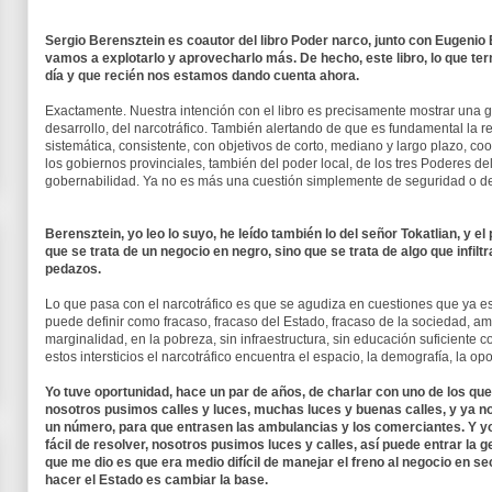
Sergio Berensztein es coautor del libro Poder narco, junto con Eugenio
vamos a explotarlo y aprovecharlo más. De hecho, este libro, lo que te
día y que recién nos estamos dando cuenta ahora.
Exactamente. Nuestra intención con el libro es precisamente mostrar una g
desarrollo, del narcotráfico. También alertando de que es fundamental la r
sistemática, consistente, con objetivos de corto, mediano y largo plazo, co
los gobiernos provinciales, también del poder local, de los tres Poderes d
gobernabilidad. Ya no es más una cuestión simplemente de seguridad o de
Berensztein, yo leo lo suyo, he leído también lo del señor Tokatlian, y 
que se trata de un negocio en negro, sino que se trata de algo que infiltr
pedazos.
Lo que pasa con el narcotráfico es que se agudiza en cuestiones que ya e
puede definir como fracaso, fracaso del Estado, fracaso de la sociedad, am
marginalidad, en la pobreza, sin infraestructura, sin educación suficiente
estos intersticios el narcotráfico encuentra el espacio, la demografía, la o
Yo tuve oportunidad, hace un par de años, de charlar con uno de los que
nosotros pusimos calles y luces, muchas luces y buenas calles, y ya no
un número, para que entrasen las ambulancias y los comerciantes. Y yo 
fácil de resolver, nosotros pusimos luces y calles, así puede entrar la g
que me dio es que era medio difícil de manejar el freno al negocio en se
hacer el Estado es cambiar la base.