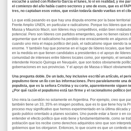
escuché a usted con Roberto García el lunes, lo vi en realidad, y me par
el comienzo del año había cuatro sectores y uno de esos, que es el FA
tres, no captaban esos votos, que están todavía dando vueltas en el ci
Lo que está pasando es que hay una disputa enorme por la base territoria
Frente Amplio UNEN, en particular e radicalismo. Porque los líderes que
Massa y Mauricio Macri, son líderes muy competitivos, están bien instalado
potencial. Pero son líderes con partidos emergentes, que no tienen raíces 
argumentar que el radicalismo ha perdido ese enraizamiento en algunos dist
cuando uno mira el mapa político del país, el radicalismo sigue siendo la s
enorme. Y también hay que ponerse en el lugar de líderes locales, que tie
en la medida en que tienen candidatos a presidentes o el apoyo de líderes
comunidad de intereses entre líderes locales como, por ejemplo, el senad
intendente Horacio Quiroga en Neuquén, que son todos obviamente político
gobernaciones en sus provincias. Y el apoyo de Massa o Macri obviamente
Una pregunta doble. De un lado, hoy inclusive escribí un artículo, el peri
populismo tiene un lío con las informaciones. Pero paralelamente una de
populista, que es la señora Cristina y su corte, aparentemente siguen 
¿Por qué razón el populismo está tan firme y el racionalismo político (en
Uno mira la cuestión no solamente en Argentina. Por ejemplo, creo que pas
también tiene un 33, 35% en imagen positiva, que es lo que tiene hoy la P
proceso muy significativo que hemos experimentado en la última década y 
gasto publico orientado a planes sociales. Uno puede estar a favor o en co
entender el efecto político que esto tiene y fundamentalmente, como se tra
población que los recibe como derechos adquiridos sino que son interpret
gobiernos que los otorgaron. Entonces, lo que ocurre es que un contexto e