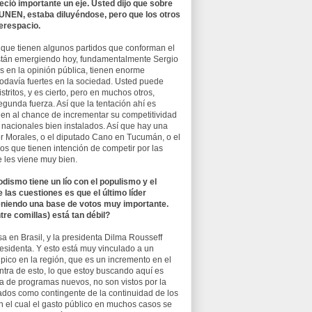
eció importante un eje. Usted dijo que sobre
PUNEN, estaba diluyéndose, pero que los otros
berespacio.
l que tienen algunos partidos que conforman el
 están emergiendo hoy, fundamentalmente Sergio
s en la opinión pública, tienen enorme
todavía fuertes en la sociedad. Usted puede
ritos, y es cierto, pero en muchos otros,
egunda fuerza. Así que la tentación ahí es
nen al chance de incrementar su competitividad
 nacionales bien instalados. Así que hay una
or Morales, o el diputado Cano en Tucumán, o el
s que tienen intención de competir por las
 les viene muy bien.
odismo tiene un lío con el populismo y el
 las cuestiones es que el último líder
teniendo una base de votos muy importante.
tre comillas) está tan débil?
a en Brasil, y la presidenta Dilma Rousseff
residenta. Y esto está muy vinculado a un
pico en la región, que es un incremento en el
ntra de esto, lo que estoy buscando aquí es
ta de programas nuevos, no son vistos por la
ados como contingente de la continuidad de los
n el cual el gasto público en muchos casos se