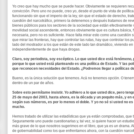
Yo creo que hay mucho que se puede hacer. Obviamente se requieren recur
convicción. Pero uno no puede, creo yo, desde el punto de vista de política
funcionando sin que el imperio de la ley, sin que el estado de derecho, tra
cuestión del narcotráfico, primero la detenemos y después tratamos de rev
bienes públicos para los sectores de la sociedad que están efectivamente v
movilidad social ascendente, entonces obviamente que es cultura básica, f
necesaria, pero no es suficiente. Hace falta mirar esto como una cuestión 
que mirar las fronteras, hay que controlar las rutas, hay que controlar los 
lado del mostrador a los que están de este lado tan dramático, viviendo en 
independientemente de que haya drogas.
Claro, soy periodista, soy escéptico. Lo que usted dice está fenómeno,
porque lo que usted está planteando es una política de Estado. Y las po
que reconocen necesidades del Estado. ¿Podremos llegar a políticas d
Bueno, es la única solución que tenemos. Acá no tenemos opción. O tenem
dentro de un par de años.
Sobre esto permítame insistir. Yo adhiero a lo que usted dice, pero teng
25 de mayo del 2003, hasta ahora, es la década y un poquito más, y en e
según sus números, es por lo menos el doble. Y yo no sé si usted no es
mucho.
Hemos tratado de utilizar las estadísticas que ya están comprobadas, que 
Seguramente uno puede cuestionarlas y, tal vez, si quiere hacer un estud
más grave de lo que nosotros sugerimos en el libro, que ya es un drama. A
de gobernabilidad como los que enfrentamos ahora, con la cuestión narco