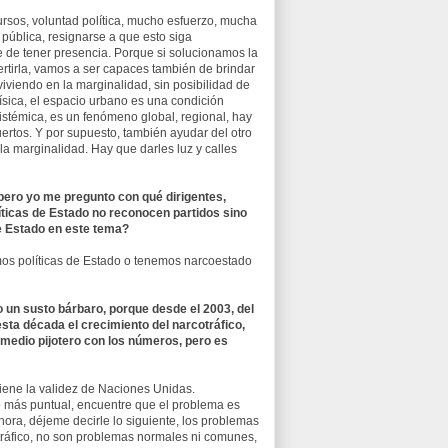
sos, voluntad política, mucho esfuerzo, mucha
 pública, resignarse a que esto siga
te de tener presencia. Porque si solucionamos la
ertirla, vamos a ser capaces también de brindar
iviendo en la marginalidad, sin posibilidad de
ísica, el espacio urbano es una condición
sistémica, es un fenómeno global, regional, hay
puertos. Y por supuesto, también ayudar del otro
la marginalidad. Hay que darles luz y calles
 pero yo me pregunto con qué dirigentes,
líticas de Estado no reconocen partidos sino
e Estado en este tema?
os políticas de Estado o tenemos narcoestado
o un susto bárbaro, porque desde el 2003, del
sta década el crecimiento del narcotráfico,
 medio pijotero con los números, pero es
tiene la validez de Naciones Unidas.
io más puntual, encuentre que el problema es
hora, déjeme decirle lo siguiente, los problemas
tráfico, no son problemas normales ni comunes,