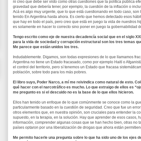
ni creo que debe ser visto como otras cuestiones que la política pública ef
gravedad que debería tener, por ejemplo, la cuestión de la inflación o inc
Acá es algo muy urgente, que lo que está cuestionando en todo caso, son
tenido En Argentina hasta ahora. Es cierto que hemos detectado esos hábit
que hay en todo el país, pero creo que está en juego la vida de nuestros hij
es solamente en hacer lo correcto sino poner en juego la gobernabilidad de
Tengo escrito como eje de nuestra decadencía social que en el siglo XXI
para la vida de sociedad y corrupción estructural son los tres temas qu
Me parece que están unidos los tres.
Indudablemente. Digamos, son todas expresiones de lo que llamamos fraca
Argentina no tiene un Estado fracasado, como por ejemplo Haití o Afganist
el control del territorio, pero sí tenemos un Estado que fracasa sistemáti
población, sobre todo para los más pobres.
El libro suyo, Poder Narco, a mí me reivindica como natural de esto. 
qué hacer con el narcotráfico es mucho. Lo que extraigo de ellos es “oj
me pregunto es si el descuido no es la base de lo que ellos hicieron.
Ellos han tenido un enfoque de lo que comúnmente se conoce como la guer
particularmente basado en la cuestión de seguridad. Creo que fue un erro
otros elementos que, en nuestra opinión, son cruciales para entender la c
supuesto, en la terapia, en la solución. Hay que aprender de esos casos, ha
información, comprender algunas cosas que se han hecho bien, otras no t
países optaron por una liberalización de drogas que ahora están permitie
Me permito hacerle una pregunta sobre lo que ha sido uno de los ejes de s