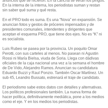
anuncios que se hicieron. En la cancha se verán los pingos.
En la interna de la interna, los periodistas suman y restan
sin saber qué suma y qué resta.
En el PRO todo es suma. Es una “Nova” en expansión. Se
anuncian fotos y gestos de próceres impensados y de
presidentes comunales, intendentes y dirigentes que
aceptan el esquema PRO, que tiene dos ejes. No es “K” ni
es socialista.
Luis Rubeo se pasea por la provincia. Un poquito Omar
Perotti, con sus carteles al menos. No pasean ni Agustin
Rossi ni María Bielsa, viuda de Soria. Llega con dádivas
oficiales de la caja nacional una vez a la semana el hombre
de De Vido, Alejandro Ramos. Anuncian su candidatura
Eduardo Buzzi y Raul Ponzio. También Oscar Martínez. Un
sub 45, Leandro Bussato, estrenará el traje de candidato.
El periodismo sabe estos datos con detalles y alternativas.
Los políticos profesionales también. La nueva forma de
hacer política, definitivamente mediática, pone a los medios
como el eje. Y en los medios los periodistas.