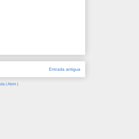
Entrada antigua
da ( Atom )