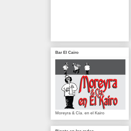
Bar El Cairo
Moreyra & Cía. en el Kairo
Bigote en las redes