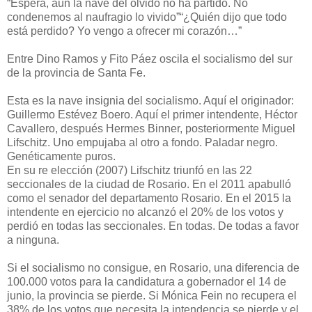
“Espera, aún la nave del olvido no ha partido. No
condenemos al naufragio lo vivido”“¿Quién dijo que todo
está perdido? Yo vengo a ofrecer mi corazón…”
Entre Dino Ramos y Fito Páez oscila el socialismo del sur
de la provincia de Santa Fe.
Esta es la nave insignia del socialismo. Aquí el originador:
Guillermo Estévez Boero. Aquí el primer intendente, Héctor
Cavallero, después Hermes Binner, posteriormente Miguel
Lifschitz. Uno empujaba al otro a fondo. Paladar negro.
Genéticamente puros.
En su re elección (2007) Lifschitz triunfó en las 22
seccionales de la ciudad de Rosario. En el 2011 apabulló
como el senador del departamento Rosario. En el 2015 la
intendente en ejercicio no alcanzó el 20% de los votos y
perdió en todas las seccionales. En todas. De todas a favor
a ninguna.
Si el socialismo no consigue, en Rosario, una diferencia de
100.000 votos para la candidatura a gobernador el 14 de
junio, la provincia se pierde. Si Mónica Fein no recupera el
38% de los votos que necesita la intendencia se pierde y el