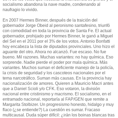
socialismo abandona la nave madre, condenando al
naufragio lo vivido.
En 2007 Hermes Binner, después de la traición del
gobernador Jorge Obeid al peronismo santafesino, triunfó
con comodidad en toda la provincia de Santa Fe. El actual
gobernador, prohijado por Hermes Binner, le ganó a Miguel
del Sel en el 2011 por el 3% de los votos. Antonio Bonfatti
hoy encabeza la lista de diputados provinciales. Uno hizo el
aguante del otro. Ahora no alcanzó. Fue escaso. No fue
bueno. Mil razones. Muchas variantes: no hay química. Eso
sorprende. Nadie pierde el poder por mala química. Más
variantes. Muchos suman el deficiente manejo de la policía,
la crisis de seguridad y los cascoteos nacionales por el
tema narcotráfico. Suman más causas. En la provincia hay
nacionalización de amores. Quieren a Mauricio Macri antes
que a Daniel Scioli y/o CFK. Eso votaron, la división
nacional entre cristinismo y macrismo. El socialismo, en el
entramado nacional, reportaría al FAP/GEN que remite a
Margarita Stolbizer. Un progresismo honesto, hidalgo y muy
flaco (¿se entiende?) La cuestión es sumar. Fracaso
multicausal. Duda súper difícil: ¿irán los boinas blancas tras