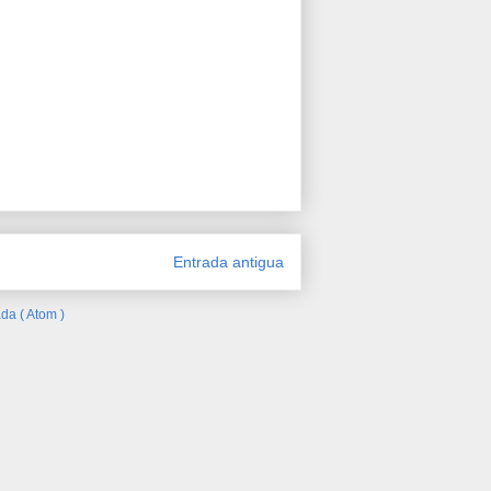
Entrada antigua
da ( Atom )