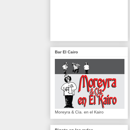
Bar El Cairo
Moreyra & Cía. en el Kairo
Bigote en las redes