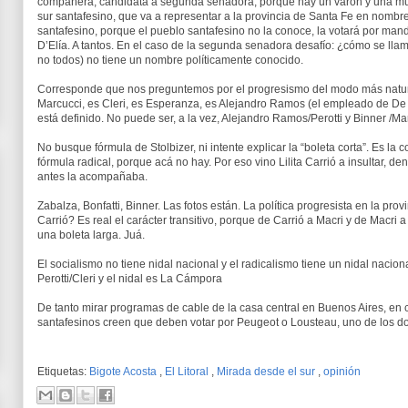
compañera, candidata a segunda senadora, porque hay un varón y una muj
sur santafesino, que va a representar a la provincia de Santa Fe en nombr
santafesino, porque el pueblo santafesino no la conoce, la votará por man
D’Elía. A tantos. En el caso de la segunda senadora desafío: ¿cómo se ll
no todos) no tiene un nombre políticamente conocido.
Corresponde que nos preguntemos por el progresismo del modo más natur
Marcucci, es Cleri, es Esperanza, es Alejandro Ramos (el empleado de De
está definido. No puede ser, a la vez, Alejandro Ramos/Perotti y Binner /M
No busque fórmula de Stolbizer, ni intente explicar la “boleta corta”. Es l
fórmula radical, porque acá no hay. Por eso vino Lilita Carrió a insultar, d
antes la acompañaba.
Zabalza, Bonfatti, Binner. Las fotos están. La política progresista en la pro
Carrió? Es real el carácter transitivo, porque de Carrió a Macri y de Mac
una boleta larga. Juá.
El socialismo no tiene nidal nacional y el radicalismo tiene un nidal nacion
Perotti/Cleri y el nidal es La Cámpora
De tanto mirar programas de cable de la casa central en Buenos Aires, en 
santafesinos creen que deben votar por Peugeot o Lousteau, uno de los dos; 
Etiquetas:
Bigote Acosta
,
El Litoral
,
Mirada desde el sur
,
opinión