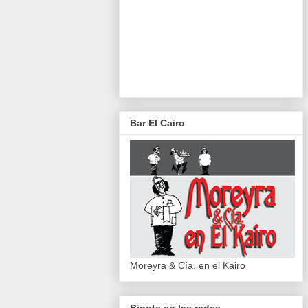
Bar El Cairo
Moreyra & Cía. en el Kairo
Bigote en las redes