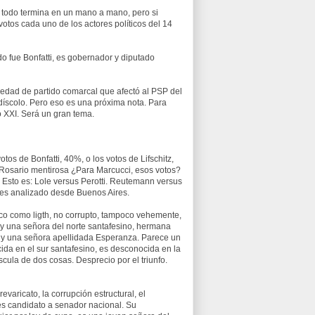
i, todo termina en un mano a mano, pero si
votos cada uno de los actores políticos del 14
do fue Bonfatti, es gobernador y diputado
edad de partido comarcal que afectó al PSP del
díscolo. Pero eso es una próxima nota. Para
o XXI. Será un gran tema.
tos de Bonfatti, 40%, o los votos de Lifschitz,
Rosario mentirosa ¿Para Marcucci, esos votos?
 Esto es: Lole versus Perotti. Reutemann versus
 es analizado desde Buenos Aires.
fico como ligth, no corrupto, tampoco vehemente,
y una señora del norte santafesino, hermana
r y una señora apellidada Esperanza. Parece un
da en el sur santafesino, es desconocida en la
ula de dos cosas. Desprecio por el triunfo.
varicato, la corrupción estructural, el
 es candidato a senador nacional. Su