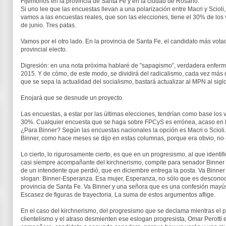
Fijémonos en la provincia de Santa Fe y en la ciudad de Rosario.
Si uno lee que las encuestas llevan a una polarización entre Macri y Sciol
vamos a las encuestas reales, que son las elecciones, tiene el 30% de los 
de junio. Tres patas.
Vamos por el otro lado. En la provincia de Santa Fe, el candidato más vota
provincial electo.
Digresión: en una nota próxima hablaré de ”sapagismo”, verdadera enferm
2015. Y de cómo, de este modo, se dividirá del radicalismo, cada vez más 
que se sepa la actualidad del socialismo, bastará actualizar al MPN al sigl
Enojará que se desnude un proyecto.
Las encuestas, a estar por las últimas elecciones, tendrían como base los vo
30%. Cualquier encuesta que se haga sobre FPCyS es errónea, acaso en 
¿Para Binner? Según las encuestas nacionales la opción es Macri o Scioli.
Binner, como hace meses se dijo en estas columnas, porque era obvio, no
Lo cierto, lo rigurosamente cierto, es que en un progresismo, al que identi
casi siempre acompañante del kirchnerismo, compite para senador Binner 
de un intendente que perdió, que en diciembre entrega la posta. Va Binne
slogan: Binner-Esperanza. Esa mujer, Esperanza, no sólo que es desconoci
provincia de Santa Fe. Va Binner y una señora que es una confesión mayúsc
Escasez de figuras de trayectoria. La suma de estos argumentos aflige.
En el caso del kirchnerismo, del progresismo que se declama mientras el pre
clientelismo y el atraso desmienten ese eslogan progresista, Omar Perotti