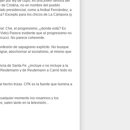
er por ley de cupo, es una joven señora del
e de Cristina, no en nombre del pueblo
dato presidencial, como a Aníbal Fernández, a
ama? Excepto para los chicos de La Cámpora (y
al: Che, el progresismo, ¿donde está? Es
 Vido) Parece evidente que el progresismo no
arcucci. No parece coherente.
a confesión de sapagismo explícito. No busque
enigrar, abochornar al socialismo, al mismo que
vincia de Santa Fe: ¿incluye o no incluye a la
ri a Reutemann y de Reutemann a Carrió todo es
al hecho trizas. CFK es la fuente que ilumina a
cualquier momento los rosarinos y los
salen tanto en la televisión...