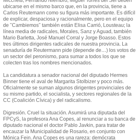
Micchetti, Fernando Niembro, Miguel Torres del Sel deben
ubicarse en el mismo barco que, en la provincia, tiene a
Carlos Reutemann como su figura más importante. Es difícil
de explicar, despaciosa y racionalmente, pero en el equipo
de "Cambiemos" también están Elisa Carrió, Lousteau; la
línea media de radicales, Morales, Sanz y Aguad, también
Mario Barletta, José Manuel Corral y Jorge Boasso. Estos
tres últimos dirigentes radicales de nuestra provincia. La
senaduría de Reutermann pide (depende de…) los votos de
un sector del peronismo, para sumar a todos los que se
colecten tras los nombres mencionados.
La candidatura a senador nacional del diputado Hermes
Binner tiene el aval de Margarita Stolbizer y poco más.
Oficialmente se suman algunos dirigentes provinciales de
su mismo partido, el socialista, y sectores regionales de la
CC (Coalición Cívica) y del radicalismo.
Digresión. Cruel la situación. Asumirá una diputada del
FPCyS, la profesora Ana Copes, al renunciar a su banca de
diputado nacional el doctor Pablo Javkin, para tratar de
encauzar la Municipalidad de Rosario, en conjunto con
Mónica Fein. Ana Copes es una rareza: demócrata