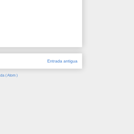
Entrada antigua
da ( Atom )