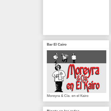
Bar El Cairo
Moreyra & Cía. en el Kairo
Bigote en las redes