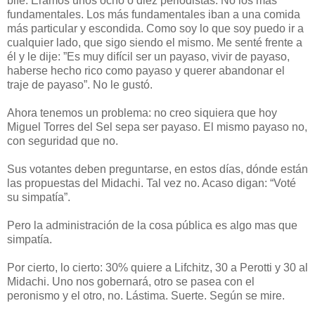
bife. Éramos unos ocho o diez periodistas. No los más
fundamentales. Los más fundamentales iban a una comida
más particular y escondida. Como soy lo que soy puedo ir a
cualquier lado, que sigo siendo el mismo. Me senté frente a
él y le dije: ”Es muy difícil ser un payaso, vivir de payaso,
haberse hecho rico como payaso y querer abandonar el
traje de payaso”. No le gustó.
Ahora tenemos un problema: no creo siquiera que hoy
Miguel Torres del Sel sepa ser payaso. El mismo payaso no,
con seguridad que no.
Sus votantes deben preguntarse, en estos días, dónde están
las propuestas del Midachi. Tal vez no. Acaso digan: “Voté
su simpatía”.
Pero la administración de la cosa pública es algo mas que
simpatía.
Por cierto, lo cierto: 30% quiere a Lifchitz, 30 a Perotti y 30 al
Midachi. Uno nos gobernará, otro se pasea con el
peronismo y el otro, no. Lástima. Suerte. Según se mire.