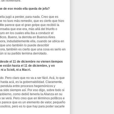
2 de noviembre.
que de ese modo ella queda de jefa?
lla jugó a perder, para nada. Creo que es
que no tuvo más remedio, que es cierto que hizo
 Me parece que el gran golpe que recibió la
ensaba que ese era, más allá del triunfo o
ro en los cuales ella iba a conducir el
ticos. Bueno, la derrota en Buenos Aires
 Ahora, indudablemente ella, cuando se ubica en
d que uno también lo puede describir
hora, también es cierto que una cosa es serlo en
ún si su partido termina derrotado.
desde el 11 de diciembre no vienen tiempos
e están hasta el 11 de diciembre, y en
i a Scioli, ni a Macri.
o. Pero claro que no va a ser fácil. Acá, lo que
3 hasta acá, es la gobernabilidad. Claramente,
e pendula entre procesos hegemónicos y
a sido siempre así. Por eso digo, sobre todo si
 gobierno, como debió tenerla la Alianza en su
 se verá. Pero creo que en términos políticos e
 me parece que es un elemento de valor, pequeño
sotros, pero es lo que hay para poder sacarle