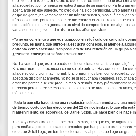
que, siendo más concreto sobre lo que decís, de ningún modo esa forma de
a la sociedad, por lo menos en estos 8 años de su mandato. Particularment
acentuarse en ese aspecto. Yo creo que ha sido perjudicial. Creo además
grupo de gente, no vamos a tener un tránsito sencillo, más allá de si gana
tránsito sencillo, por lo menos entre diciembre y el 2017. Yo creo que va
conducción de ella ha generado un nivel de compromiso o, en algunos cas
van a ser complejos de administrar en los años que viene.
-Yo no estoy, e intuyo que vos tampoco, en el círculo cercano a la comp
pregunto, es hasta qué punto ella escucha consejos, si atiende a alguie
enfrenta como sociedad, son producto de una reflexión de un grupo o 
¿Escucha consejos la señora Presidente?
No. La verdad que, esto lo puedo decir con cierta cercanía porque algún g
Kirchner, porque lo reconocía como su jefe político. Hay que entender que
allá de su condición matrimonial, funcionaron muy bien como sociedad políti
aceptaba disciplinadamente. Yo no sé si escuchaba consejos, escuchaba 
actor, me parece que ese produjo todo lo demás. Y hoy prácticamente te d
herencia pero no recibe esos consejos a modo de orden como era antes, e
más que eso.
-Todo lo que ella hace tiene una resolución política inmediata y una me
de tiempo corto por las elecciones del 22 de noviembre, lo que ella está
mantenimiento, de sobrevida, de Daniel Scioli, ¿le hace bien o le hace 
Yo estoy convencido que le hace mal. Es más, creo que es, de alguna mane
para mañana, con tres o cuatro elementos que han pasado esta semana. Yo
creo que Scioli llegó, en términos electorales, al punto que llegó en gran m