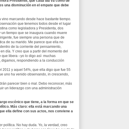
señora Presidente, que cada día va como de
es una disminución en el empate que debe
ta vino marcando desde hace bastante tiempo.
 observación que tenemos todos desde el lugar
istina como legisladora y Presidenta, dos
ay un tiempo que se inaugura cuando muere
dirigente, fue siempre una persona que de
tica de su marido. Me parece que ella no
dentro de la corriente del pensamiento,
 en día. Y creo que a partir del momento del
e que libera –yo lo digo así- muchas
s, digamos, respondiendo a la conducción
l 2011 y aquel 54%, que ella digo que fue 55
 que uno ha venido observando, in crescendo,
odrán parecer bien o mal. Debo reconocer, más
ruir un liderazgo con una administración
cargo escénico que tiene, a la forma en que se
olítico. Más claro: ella está marcando una
 que ella define con sus actos, nos conviene a
política. No hay duda. Yo, la verdad, creo