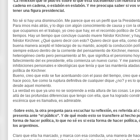
-La reflexión que te pido es sobre lo que está sucediendo con nuestra 
cadena en cadena, o eslabón en eslabón. Y me preocupa saber si vos v
tener una figura presidencial.
No sé si hay una disminución. Me parece que es un perfil que la Presiden
Para irnos más atrás, y lo digo con algún conocimiento de causa y con la
que ocupamos en el trabajo, yo creo que hay, en el recorrido político de Cr
tiempos. Hay un tiempo que concluye cuando muere Néstor Kirchner; y h
Néstor Kirchner. ¿Qué quiero decir con esto? Quiero decir que ella, como 
buena manera aceptó el liderazgo de su marido, aceptó la conducción polí
siempre estuvo dentro de la corriente del pensamiento de Kirchner, menos 
heterogéneo cierto pero pensamiento al fin, que significa el peronismo hoy
fallecimiento del ex presidente, ella comienza un nuevo curso. Y me parec
inhibiciones personales e ideológicas que tenía y que las mantenía atada
política de Kirchner.
Bueno, creo que esto se fue acentuando con el paso del tiempo, creo que e
hace poco, fue como la ruptura definitiva de cualquier dique ¿no? y es lo
desde aquel momento.
La verdad es que ya uno no se sorprende a esta altura de las cosas. Le p
allá de las profundas diferencias que tengo con ella, que ha logrado const
escénica que es llamativa, es admirable.
-Sobre esto, la otra pregunta para escuchar tu reflexión, es referida al 
presenta ante “el público”. Y de qué modo esto se transfiere al hecho p
forma de hacer política, lo que no sé es si esta forma de hacer política,
los argentinos.
Claro que ella ha marcado, y marca con esa conducta, una manera de hacer 