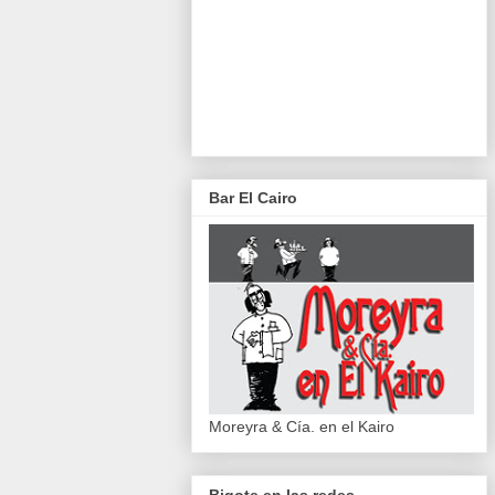
Bar El Cairo
Moreyra & Cía. en el Kairo
Bigote en las redes