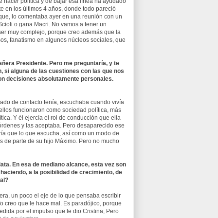
 hacer política y de bajar esa línea ha ayudado
e en los últimos 4 años, donde todo pareció
 que, lo comentaba ayer en una reunión con un
 Scioli o gana Macri. No vamos a tener un
 a ser muy complejo, porque creo además que la
os, fanatismo en algunos núcleos sociales, que
añera Presidente. Pero me preguntaría, y te
n, si alguna de las cuestiones con las que nos
son decisiones absolutamente personales.
rado de contacto tenía, escuchaba cuando vivía
 ellos funcionaron como sociedad política, más
ca. Y él ejercía el rol de conducción que ella
órdenes y las aceptaba. Pero desaparecido ese
iría que lo que escucha, así como un modo de
s de parte de su hijo Máximo. Pero no mucho
diata. En esa de mediano alcance, esta vez son
 haciendo, a la posibilidad de crecimiento, de
mal?
ra, un poco el eje de lo que pensaba escribir
 creo que le hace mal. Es paradójico, porque
edida por el impulso que le dio Cristina; Pero