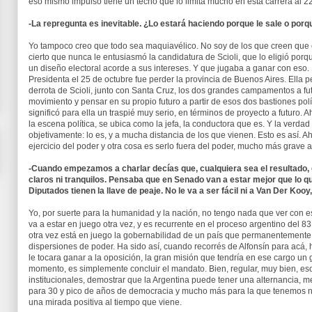
eso mismo impulso tiene un techo que lo limita mucho en esta carrera al 2
-La repregunta es inevitable. ¿Lo estará haciendo porque le sale o por
Yo tampoco creo que todo sea maquiavélico. No soy de los que creen que e
cierto que nunca le entusiasmó la candidatura de Scioli, que lo eligió por
un diseño electoral acorde a sus intereses. Y que jugaba a ganar con eso.
Presidenta el 25 de octubre fue perder la provincia de Buenos Aires. Ella p
derrota de Scioli, junto con Santa Cruz, los dos grandes campamentos a futu
movimiento y pensar en su propio futuro a partir de esos dos bastiones polí
significó para ella un traspié muy serio, en términos de proyecto a futuro.
la escena política, se ubica como la jefa, la conductora que es. Y la verda
objetivamente: lo es, y a mucha distancia de los que vienen. Esto es así. A
ejercicio del poder y otra cosa es serlo fuera del poder, mucho más grave a
-Cuando empezamos a charlar decías que, cualquiera sea el resultado, 
claros ni tranquilos. Pensaba que en Senado van a estar mejor que lo qu
Diputados tienen la llave de peaje. No le va a ser fácil ni a Van Der Kooy, n
Yo, por suerte para la humanidad y la nación, no tengo nada que ver con est
va a estar en juego otra vez, y es recurrente en el proceso argentino del 8
otra vez está en juego la gobernabilidad de un país que permanentement
dispersiones de poder. Ha sido así, cuando recorrés de Alfonsín para acá, h
le tocara ganar a la oposición, la gran misión que tendría en ese cargo un
momento, es simplemente concluir el mandato. Bien, regular, muy bien, eso
institucionales, demostrar que la Argentina puede tener una alternancia,
para 30 y pico de años de democracia y mucho más para la que tenemos no
una mirada positiva al tiempo que viene.