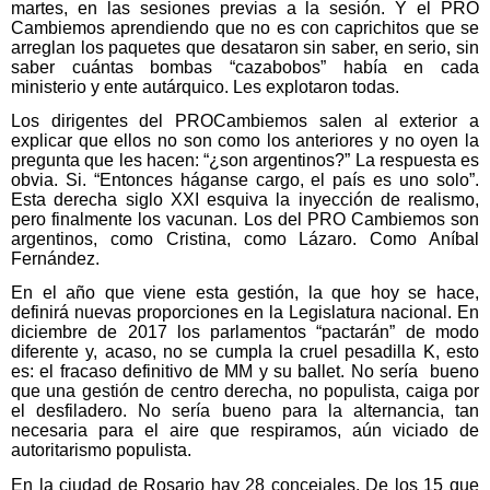
martes, en las sesiones previas a la sesión. Y el PRO
Cambiemos aprendiendo que no es con caprichitos que se
arreglan los paquetes que desataron sin saber, en serio, sin
saber cuántas bombas “cazabobos” había en cada
ministerio y ente autárquico. Les explotaron todas.
Los dirigentes del PROCambiemos salen al exterior a
explicar que ellos no son como los anteriores y no oyen la
pregunta que les hacen: “¿son argentinos?” La respuesta es
obvia. Si. “Entonces háganse cargo, el país es uno solo”.
Esta derecha siglo XXI esquiva la inyección de realismo,
pero finalmente los vacunan. Los del PRO Cambiemos son
argentinos, como Cristina, como Lázaro. Como Aníbal
Fernández.
En el año que viene esta gestión, la que hoy se hace,
definirá nuevas proporciones en la Legislatura nacional. En
diciembre de 2017 los parlamentos “pactarán” de modo
diferente y, acaso, no se cumpla la cruel pesadilla K, esto
es: el fracaso definitivo de MM y su ballet. No sería bueno
que una gestión de centro derecha, no populista, caiga por
el desfiladero. No sería bueno para la alternancia, tan
necesaria para el aire que respiramos, aún viciado de
autoritarismo populista.
En la ciudad de Rosario hay 28 concejales. De los 15 que