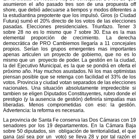
asumieron el año pasado tres son de una propuesta off
shore, que debió adecuarse a tiempos y modos diferentes a
la estudiantina prepotente que los impulsó. Giros (o Ciudad
Futura) sumó el 20% directo de los votos de las elecciones
pasadas. Elecciones presidenciales. Triunfazo. Tener 3
sobre 28 no es lo mismo que 7 sobre 30. Esa es la mas
elemental proporción de crecimiento. La derecha
democrática de PRO Cambiemos llegaría a 11 concejales
propios. Serían los grupos emergentes mas importantes
apenas articulen un proyecto de gobierno, que no es lo
mismo que un proyecto de poder. La gestión en la ciudad,
la del Ejecutivo Municipal, es la que se pondrá en oferta el
próximo año. Hay muchos asustados. Ni los mas optimistas
piensan posible que se retenga con facilidad el 33% de los
votos. Provincia y ciudad votan separados de las elecciones
nacionales. Una situación absolutamente impredecible si
tambien se eligen Diputados Constituyentes, rubro donde el
prestigio (y la ausencia de gestión) definiría simpatías mas
liberadas. Menos comprometidas con eso: la gestión.
Advertencia: la reforma es necesaria.
La provincia de Santa Fe conserva las Dos Cámaras con 19
senadores por los 19 departamentos. En la Cámara Baja
sobre 50 diputados, sin obligación de territorialidad, el que
gana (así sea por un voto) se lleva 28 y por tal razón el