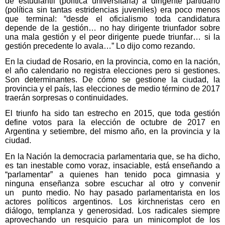
de estudiantil (política universitaria) a dirigente partidario
(política sin tantas estridencias juveniles) era poco menos
que terminal: “desde el oficialismo toda candidatura
depende de la gestión… no hay dirigente triunfador sobre
una mala gestión y el peor dirigente puede triunfar… si la
gestión precedente lo avala…” Lo dijo como rezando.
En la ciudad de Rosario, en la provincia, como en la nación,
el año calendario no registra elecciones pero si gestiones.
Son determinantes. De cómo se gestione la ciudad, la
provincia y el país, las elecciones de medio término de 2017
traerán sorpresas o continuidades.
El triunfo ha sido tan estrecho en 2015, que toda gestión
define votos para la elección de octubre de 2017 en
Argentina y setiembre, del mismo año, en la provincia y la
ciudad.
En la Nación la democracia parlamentaria que, se ha dicho,
es tan inestable como voraz, insaciable, está enseñando a
“parlamentar” a quienes han tenido poca gimnasia y
ninguna enseñanza sobre escuchar al otro y convenir
un punto medio. No hay pasado parlamentarista en los
actores políticos argentinos. Los kirchneristas cero en
diálogo, templanza y generosidad. Los radicales siempre
aprovechando un resquicio para un minicomplot de los