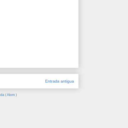
Entrada antigua
da ( Atom )