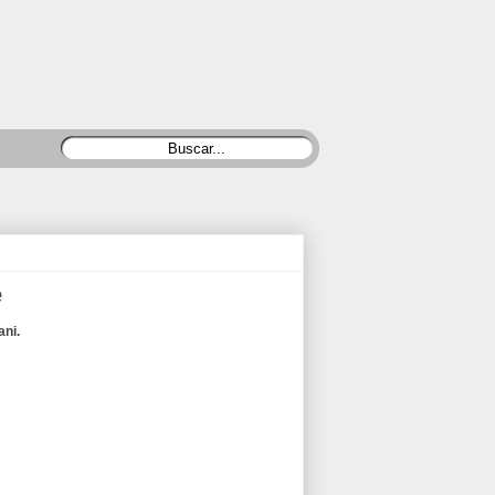
e
ani.