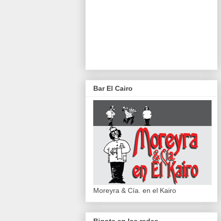
Bar El Cairo
Moreyra & Cía. en el Kairo
Bigote en las redes