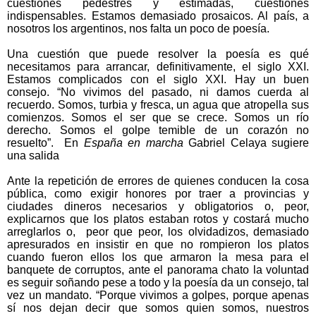
cuestiones pedestres y estimadas, cuestiones
indispensables. Estamos demasiado prosaicos. Al país, a
nosotros los argentinos, nos falta un poco de poesía.
Una cuestión que puede resolver la poesía es qué
necesitamos para arrancar, definitivamente, el siglo XXI.
Estamos complicados con el siglo XXI. Hay un buen
consejo. “No vivimos del pasado,
ni damos cuerda al
recuerdo.
Somos, turbia y fresca, un agua que atropella sus
comienzos.
Somos el ser que se crece.
Somos un río
derecho.
Somos el golpe temible de un corazón no
resuelto”. En
España en
marcha
Gabriel Celaya sugiere
una salida
Ante la repetición de errores de quienes conducen la cosa
pública, como exigir honores por traer a provincias y
ciudades dineros necesarios y obligatorios o, peor,
explicarnos que los platos estaban rotos y costará mucho
arreglarlos o, peor que peor, los olvidadizos, demasiado
apresurados en insistir en que no rompieron los platos
cuando fueron ellos los que armaron la mesa para el
banquete de corruptos, ante el panorama chato la voluntad
es seguir soñando pese a todo y la poesía da un consejo, tal
vez un mandato. “Porque vivimos a golpes, porque apenas
sí nos dejan decir que somos quien somos, nuestros