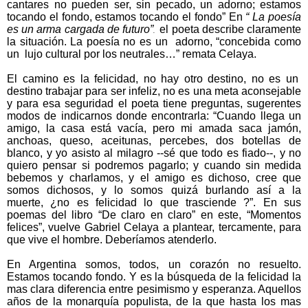
cantares no pueden ser, sin pecado, un adorno; estamos
tocando el fondo, estamos tocando el fondo” En
“ La poesía
es un arma cargada de futuro”
el poeta describe claramente
.
la situación. La poesía no es un adorno, “concebida como
un lujo cultural por los neutrales…” remata Celaya.
El camino es la felicidad, no hay otro destino, no es un
destino trabajar para ser infeliz, no es una meta aconsejable
y para esa seguridad el poeta tiene preguntas, sugerentes
modos de indicarnos donde encontrarla:
“Cuando llega un
amigo, la casa está vacía,
pero mi amada saca jamón,
anchoas, queso,
aceitunas, percebes, dos botellas de
blanco,
y yo asisto al milagro --sé que todo es fiado--,
y no
quiero pensar si podremos pagarlo;
y cuando sin medida
bebemos y charlamos,
y el amigo es dichoso, cree que
somos dichosos,
y lo somos quizá burlando así a la
muerte,
¿no es felicidad lo que trasciende ?”. En sus
poemas del libro “De claro en claro” en este, “Momentos
felices”, vuelve Gabriel Celaya a plantear, tercamente, para
que vive el hombre. Deberíamos atenderlo.
En Argentina somos, todos, un corazón no resuelto.
Estamos tocando fondo. Y es la búsqueda de la felicidad la
mas clara diferencia entre pesimismo y esperanza. Aquellos
años de la monarquía populista, de la que hasta los mas