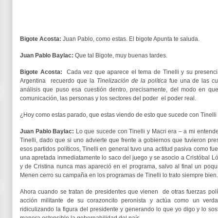
Bigote Acosta:
Juan Pablo, como estas. El bigote Apunta te saluda.
Juan Pablo Baylac:
Que tal Bigote, muy buenas tardes.
Bigote Acosta:
Cada vez que aparece el tema de Tinelli y su presencia
Argentina recuerdo que la
Tinelización de la política
fue una de las cu
análisis que puso esa cuestión dentro, precisamente, del modo en que
comunicación, las personas y los sectores del poder el poder real.
¿Hoy como estas parado, que estas viendo de esto que sucede con Tinelli
Juan Pablo Baylac:
Lo que sucede con Tinelli y Macri era – a mi entende
Tinelli, dado que si uno advierte que frente a gobiernos que tuvieron pr
esos partidos políticos, Tinelli en general tuvo una actitud pasiva como fu
una apretada inmediatamente lo saco del juego y se asocio a Cristóbal Ló
y de Cristina nunca mas apareció en el programa, salvo al final un poq
Menen cerro su campaña en los programas de Tinelli lo trato siempre bien.
Ahora cuando se tratan de presidentes que vienen de otras fuerzas polít
acción militante de su corazoncito peronista y actúa como un verd
ridiculizando la figura del presidente y generando lo que yo digo y lo s