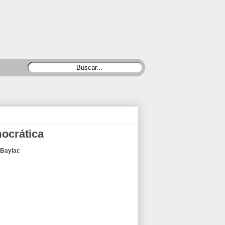
ocrática
 Baylac