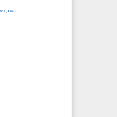
itica
,
Tinelli