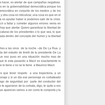
os hacer, es alertar de que campañas negativas
o en la gobernabilidad democrática porque los
emocrática en conjunto de los medios y de los
r y otra cosa es ridiculizar, una cosa es que en el
a es ayudar haber si podemos salir de la crisis.
 a fallar y cometer algunos errores venia en
y que alertar. Quiero garantizar la libertad de
aturas de los presidentes o lo que sea, lo que
ada dentro del concepto del humor y la libertad
oches a las once de la noche –de De La Rua- y
a del estudio de tinelli de tu presidente De La
 que eso puso en una situación mucho mas de
que le esta pasando a Macri es exactamente lo
 le tiene o no se le tiene a Mauricio Macri.
s que tener respeto a una trayectoria, a un
onaje y si un día ese personaje es corbateado
sgo de seguridad por parte del conductor del
te agarraron de la corbata, digo, te quito a vos
 que apareces vamos a ver como te comporta y tu