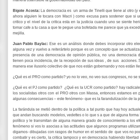
manera ostensible la gobernabilidad del país.
Bigote Acosta:
La democracia es un arma de Tinelli que tiene al otro (y
ahora alguien le tocara con Macri ) como excusa para sostener que si 
critico y el nivel de la critica esta en la justicia cuando uno se siente heri
tomar cafe a tu casa a que te pegue una bofetada me parece que ya excede –
mejilla.
Juan Pablo Baylac:
Ese es un análisis donde debes incorporar otro el
alguna vez y vuelvo a reiterártelo porque es un concepto que se actualiz
presencia de una democracia de opinión pública, no una democracia de p
tienen poca incidencia, de la recepción de sus ideas , de sus acciones.
manera ese ilusorio colectivo de que nos están gobernando y nos están ll
¿Qué es el PRO como partido? yo no lo veo, no veo sus congresos, no se 
¿Qué es el PJ como partido? ¿Qué es la UCR como partido? hay radicales
los socialistas otros con el PRO otros con Massa, entonces estamos e
algunas consecuencias – este fenómeno- que es la farandulización de la po
La farándula se metió dentro de la política a tal punto que hay hoy actual
que andan buscando modelos, vedettes o lo que s a que de alguna forma l
político y le transmitan de alguna manera grado de conocimiento a los e
fenómeno si vos lo asocias a las actitudes que algunos programas utiliz
digamos- dibujadas con rasgos de humor en el sentido de que vos no po
combatir y es cierto, la critica tampoco y en democracia habiendo liberta