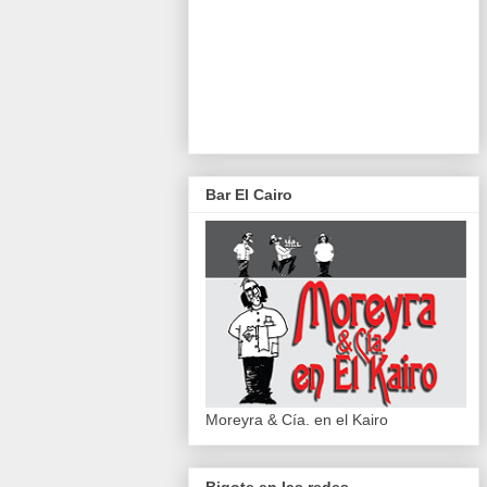
Bar El Cairo
Moreyra & Cía. en el Kairo
Bigote en las redes