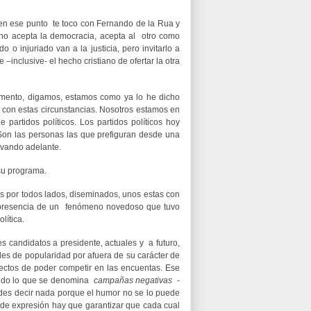
 en ese punto te toco con Fernando de la Rua y
uno acepta la democracia, acepta al otro como
do o injuriado van a la justicia, pero invitarlo a
inclusive- el hecho cristiano de ofertar la otra
emento, digamos, estamos como ya lo he dicho
a con estas circunstancias. Nosotros estamos en
artidos políticos. Los partidos políticos hoy
 Son las personas las que prefiguran desde una
evando adelante.
su programa.
 por todos lados, diseminados, unos estas con
n presencia de un fenómeno novedoso que tuvo
lítica.
es candidatos a presidente, actuales y a futuro,
es de popularidad por afuera de su carácter de
fectos de poder competir en las encuentas. Ese
ando lo que se denomina
campañas negativas
-
des decir nada porque el humor no se lo puede
d de expresión hay que garantizar que cada cual