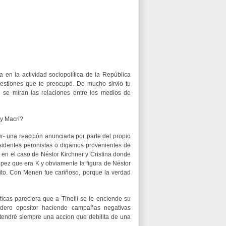
 en la actividad sociopolítica de la República
estiones que te preocupó. De mucho sirvió tu
 se miran las relaciones entre los medios de
 y Macri?
r- una reacción anunciada por parte del propio
esidentes peronistas o digamos provenientes de
e en el caso de Néstor Kirchner y Cristina donde
pez que era K y obviamente la figura de Néstor
uito. Con Menen fue cariñoso, porque la verdad
icas pareciera que a Tinelli se le enciende su
adero opositor haciendo campañas negativas
ostendré siempre una accion que debilita de una