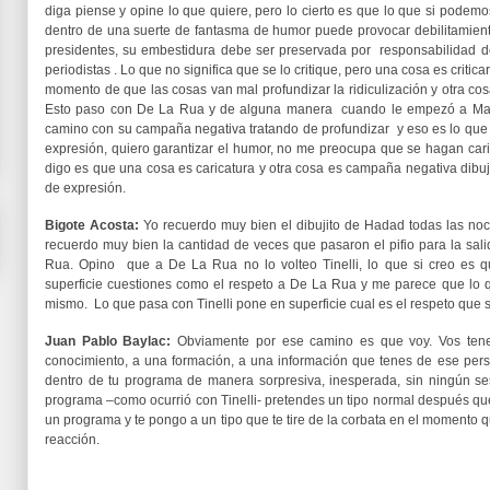
diga piense y opine lo que quiere, pero lo cierto es que lo que si podem
dentro de una suerte de fantasma de humor puede provocar debilitamient
presidentes, su embestidura debe ser preservada por responsabilidad d
periodistas . Lo que no significa que se lo critique, pero una cosa es critica
momento de que las cosas van mal profundizar la ridiculización y otra cos
Esto paso con De La Rua y de alguna manera cuando le empezó a Macri
camino con su campaña negativa tratando de profundizar y eso es lo que ha
expresión, quiero garantizar el humor, no me preocupa que se hagan caric
digo es que una cosa es caricatura y otra cosa es campaña negativa dibuj
de expresión.
Bigote Acosta:
Yo recuerdo muy bien el dibujito de Hadad todas las n
recuerdo muy bien la cantidad de veces que pasaron el pifio para la salid
Rua. Opino que a De La Rua no lo volteo Tinelli, lo que si creo es
superficie cuestiones como el respeto a De La Rua y me parece que lo 
mismo. Lo que pasa con Tinelli pone en superficie cual es el respeto que se
Juan Pablo Baylac:
Obviamente por ese camino es que voy. Vos tene
conocimiento, a una formación, a una información que tenes de ese pers
dentro de tu programa de manera sorpresiva, inesperada, sin ningún se
programa –como ocurrió con Tinelli- pretendes un tipo normal después que 
un programa y te pongo a un tipo que te tire de la corbata en el momento
reacción.