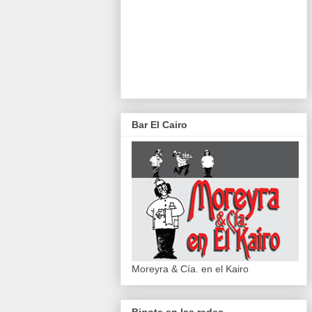
Bar El Cairo
Moreyra & Cía. en el Kairo
Bigote en las redes