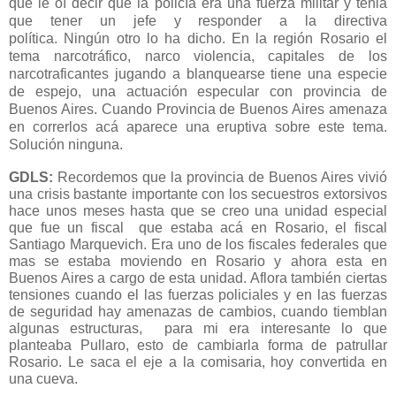
que le
oí
decir que la policía era una fuerza militar y tenia
que tener un jefe y responder a la directiva
política.
Ningún
otro lo ha dicho. En la región Rosario el
tema narcotráfico, narco violencia, capitales de los
narcotraficantes jugando a blanquearse tiene una especie
de espejo, una actuación especular con provincia de
Buenos Aires. Cuando Provincia de Buenos Aires amenaza
en correrlos acá aparece una eruptiva sobre este tema.
Solución ninguna.
GDLS:
Recordemos que la provincia de Buenos Aires vivió
una crisis bastante importante con los secuestros extorsivos
hace unos meses hasta que se creo una unidad especial
que fue un fiscal que estaba acá en Rosario, el fiscal
Santiago Marquevich. Era uno de los fiscales federales que
mas se estaba moviendo en Rosario y ahora esta en
Buenos Aires a cargo de esta unidad. Aflora también ciertas
tensiones cuando el las fuerzas policiales y en las fuerzas
de seguridad hay amenazas de cambios, cuando tiemblan
algunas estructuras, para mi era interesante lo que
planteaba Pullaro, esto de cambiarla forma de patrullar
Rosario. Le saca el eje a la comisaria, hoy convertida en
una cueva.