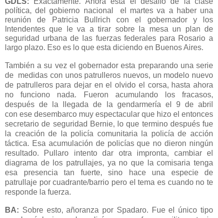
GDLS:
Exactamente. Ahora esta el desafío de la clase
política, del gobierno nacional el martes va a haber una
reunión de Patricia Bullrich con el gobernador y los
Intendentes que le va a tirar sobre la mesa un plan de
seguridad urbana de las fuerzas federales para Rosario a
largo plazo. Eso es lo que esta diciendo en Buenos Aires.
También a su vez el gobernador esta preparando una serie
de medidas con unos patrulleros nuevos, un modelo nuevo
de patrulleros para dejar en el olvido el corsa, hasta ahora
no funciono nada. Fueron acumulando los fracasos,
después de la llegada de la
gendarmería
el 9 de abril
con ese desembarco muy espectacular que hizo el entonces
secretario de seguridad Bernie, lo que termino después fue
la creación de la policía comunitaria la policía de acción
táctica. Esa acumulación de policías que no dieron ningún
resultado. Pullaro intento dar otra impronta, cambiar el
diagrama de los patrullajes, ya no que la comisaria tenga
esa presencia tan fuerte, sino hace una especie de
patrullaje por cuadrante/barrio pero el tema es cuando no te
responde la fuerza.
BA:
Sobre esto, añoranza por Spadaro. Fue el único tipo