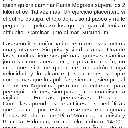
quien quiera caminar Punta Mogotes supera los 2
kilómetros. Tal vez mas. Un ejercicio placentero si
el sol no castiga, el tejo deja sitio al paseo y no le
pegan un pelotazo los que juegan al tenis o
al”fulbito”. Caminar junto al mar. Sucundum…
Las señoritas uniformadas recorren esos metros
una y otra vez. Sin prisa y sin descanso. Una de
las señoritas tiene sus piernas gruesas. Camina
junto su compañera pero, a pura impresión, no
creo que, si tiene que correr un ladrón tenga
velocidad y lo alcance (los ladrones siempre
corren mas que los policías, siempre, siempre, al
menos en Argentina) pero no las entrenan para
perseguir ladrones, sino para ejercer una discreta
vigilancia. Fuerzas persuasivas. Presencia.
Como las aprendices de actrices, las mediáticas
que cobran por estar presentes en algunas
fiestas. Me dicen que “Pico” Mónaco, ex tenista y
Pampita Erdohain, ex modelo, cobran 14.000
pesos por estar presentes en una fiesta. Pesos