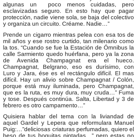
algunas un poco menos cuidadas, pero
esclavizadas seguro. En esto hay que pagar
protección, nadie viene sola, se baja del colectivo
y organiza un circuito. Créame. Nadie…”
Prende un cigarro mientras pelea con esa tos de
mil años y ese rostro curtido, tan milenario como
la tos. “Cuando se fue la Estación de Ómnibus la
calle Sarmiento quedo huérfana, pero ya la zona
de Avenida Champagnat era el hueco.
Champagnat, Belgrano, eso es durísimo, con
Luro y Jara, ése es el rectángulo difícil. El mas
difícil. Hay un alivio sobre Champagnat / Colón,
porque está muy iluminada, pero Champagnat,
que es la ruta, es muy dura, muy cruda…” Fuma
y tose. Después continúa. Salta, Libertad y 3 de
febrero es otro campamento…”
Quisiera hablar del tema con la liviandad de
aquel Gardel y Lepera que reformulara Manuel
Puig:…”deliciosas criaturas perfumadas, quiero el
beso de tus boquitas pintadas…” pero estas no