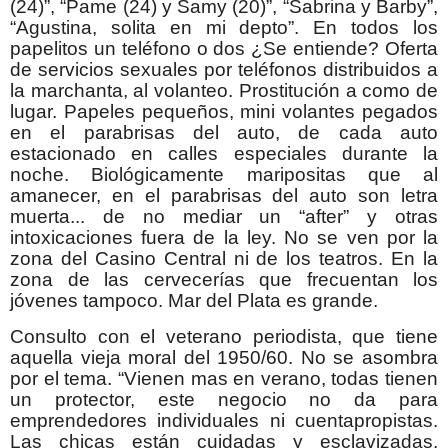
(24)”, “Pame (24) y Samy (20)”, “Sabrina y Barby”,
“Agustina, solita en mi depto”. En todos los
papelitos un teléfono o dos ¿Se entiende? Oferta
de servicios sexuales por teléfonos distribuidos a
la marchanta, al volanteo. Prostitución a como de
lugar. Papeles pequeños, mini volantes pegados
en el parabrisas del auto, de cada auto
estacionado en calles especiales durante la
noche. Biológicamente maripositas que al
amanecer, en el parabrisas del auto son letra
muerta... de no mediar un “after” y otras
intoxicaciones fuera de la ley. No se ven por la
zona del Casino Central ni de los teatros. En la
zona de las cervecerías que frecuentan los
jóvenes tampoco. Mar del Plata es grande.
Consulto con el veterano periodista, que tiene
aquella vieja moral del 1950/60. No se asombra
por el tema. “Vienen mas en verano, todas tienen
un protector, este negocio no da para
emprendedores individuales ni cuentapropistas.
Las chicas están cuidadas y esclavizadas,