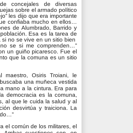
de concejales de diversas
ejas sobre el armado político
ejo” les dijo que era importante
 que confiaba mucho en ellos…
tiones de Alumbrado, Barrido y
 población. Esa es la tarea de
 si no se vive en un sitio bien
o, no se si me comprenden…”
on un guiño picaresco. Fue el
iento que la comuna es un sitio
maestro, Osiris Troiani, le
 buscaba una muñeca vestida
a mano a la cintura. Era para
 la democracia es la comuna,
, al que le cuida la salud y al
ión desvirtúa y traiciona. La
iado…”
 el común de los militares, el
so. Ambas cuestiones son, en