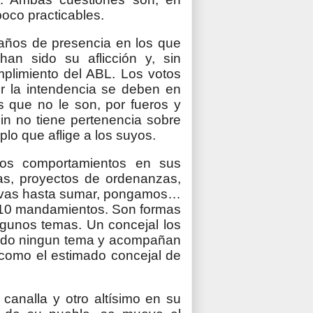
poco practicables.
años de presencia en los que
han sido su aflicción y, sin
plimiento del ABL. Los votos
or la intendencia se deben en
es que no le son, por fueros y
ein no tiene pertenencia sobre
plo que aflige a los suyos.
ados comportamientos en sus
s, proyectos de ordenanzas,
ativas hasta sumar, pongamos…
 10 mandamientos. Son formas
lgunos temas. Un concejal los
omado ningun tema y acompañan
 como el estimado concejal de
 canalla y otro altísimo en su