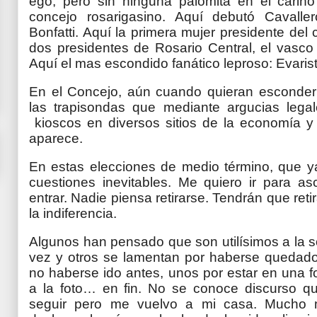
ego, pero sin ninguna palomita en el cariñ
concejo rosarigasino. Aquí debutó Cavall
Bonfatti. Aquí la primera mujer presidente de
dos presidentes de Rosario Central, el vasco 
Aquí el mas escondido fanático leproso: Evarist
En el Concejo, aún cuando quieran esconderla
las trapisondas que mediante argucias legal
kioscos en diversos sitios de la economía y
aparece.
En estas elecciones de medio término, que ya
cuestiones inevitables. Me quiero ir para as
entrar. Nadie piensa retirarse. Tendrán que reti
la indiferencia.
Algunos han pensado que son utilísimos a la s
vez y otros se lamentan por haberse quedad
no haberse ido antes, unos por estar en una f
a la foto… en fin. No se conoce discurso q
seguir pero me vuelvo a mi casa. Mucho 