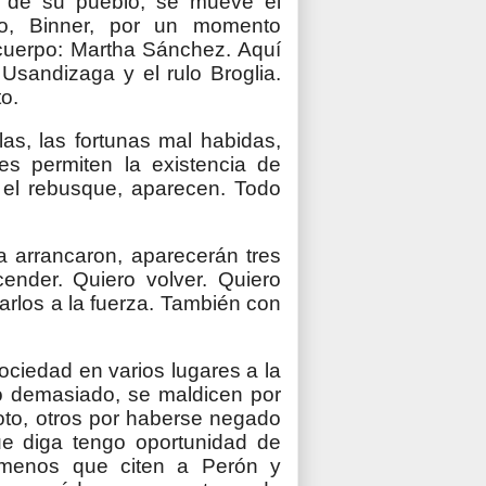
o de su pueblo, se mueve el
ero, Binner, por un momento
l cuerpo: Martha Sánchez. Aquí
Usandizaga y el rulo Broglia.
o.
s, las fortunas mal habidas,
es permiten la existencia de
 el rebusque, aparecen. Todo
 arrancaron, aparecerán tres
cender. Quiero volver. Quiero
rarlos a la fuerza. También con
ociedad en varios lugares a la
o demasiado, se maldicen por
oto, otros por haberse negado
ue diga tengo oportunidad de
menos que citen a Perón y