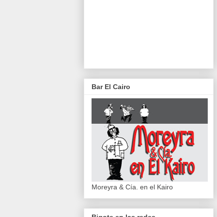
Bar El Cairo
Moreyra & Cía. en el Kairo
Bigote en las redes