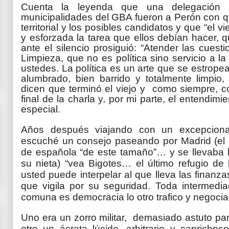
Cuenta la leyenda que una delegación 
municipalidades del GBA fueron a Perón con qu
territorial y los posibles candidatos y que “el vi
y esforzada la tarea que ellos debían hacer,
ante el silencio prosiguió: “Atender las cues
Limpieza, que no es política sino servicio a la
ustedes. La política es un arte que se estropea
alumbrado, bien barrido y totalmente limpi
dicen que terminó el viejo y como siempre, c
final de la charla y, por mi parte, el entendim
especial.
Años después viajando con un excepcional 
escuché un consejo paseando por Madrid (el
de española “de este tamaño”… y se llevaba l
su nieta) “vea
Bigotes
… el último refugio de
usted puede interpelar al que lleva las finanzas
que vigila por su seguridad. Toda intermediac
comuna es democracia lo otro trafico y negoc
Uno era un zorro militar, demasiado astuto para
otro un ácrata lúcido, arbitrario y capricho