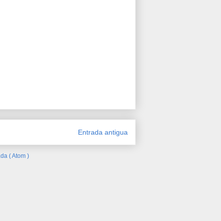
Entrada antigua
da ( Atom )