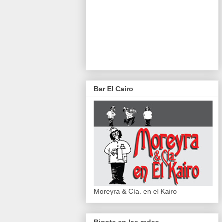
Bar El Cairo
Moreyra & Cía. en el Kairo
Bigote en las redes