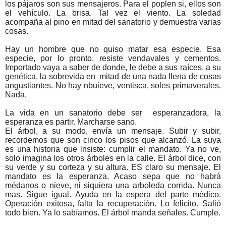
los pájaros son sus mensajeros. Para el poplen si, ellos son
el vehículo. La brisa. Tal vez el viento. La soledad
acompaña al pino en mitad del sanatorio y demuestra varias
cosas.
Hay un hombre que no quiso matar esa especie. Esa
especie, por lo pronto, resiste vendavales y cementos.
Importado vaya a saber de donde, le debe a sus raíces, a su
genética, la sobrevida en mitad de una nada llena de cosas
angustiantes. No hay nbuieve, ventisca, soles primaverales.
Nada.
La vida en un sanatorio debe ser esperanzadora, la
esperanza es partir. Marcharse sano.
El árbol, a su modo, envía un mensaje. Subir y subir,
recordemos que son cinco los pisos que alcanzó. La suya
es una historia que insiste: cumplir el mandato. Ya no ve,
solo imagina los otros árboles en la calle. El árbol dice, con
su verde y su corteza y su altura. ES claro su mensaje. El
mandato es la esperanza. Acaso sepa que no habrá
médanos o nieve, ni siquiera una arboleda corrida. Nunca
mas. Sigue igual. Ayuda en la espera del parte médico.
Operación exitosa, falta la recuperación. Lo felicito. Salió
todo bien. Ya lo sabíamos. El árbol manda señales. Cumple.