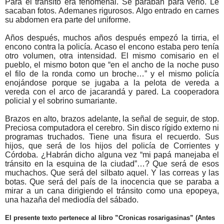
Para el tránsito era fenomenal. Se paraban para verlo. Le
sacaban fotos. Ademanes rigurosos. Algo entrado en carnes
su abdomen era parte del uniforme.
Años después, muchos años después empezó la tirria, el
encono contra la policía. Acaso el encono estaba pero tenía
otro volumen, otra intensidad. El mismo comisario en el
pueblo, el mismo boton que “en el ancho de la noche puso
el filo de la ronda como un broche…” y el mismo policía
enojándose porque se jugaba a la pelota de vereda a
vereda con el arco de jacarandá y pared. La cooperadora
policial y el sobrino sumariante.
Brazos en alto, brazos adelante, la señal de seguir, de stop.
Preciosa computadora el cerebro. Sin disco rígido externo ni
programas truchados. Tiene una fisura el recuerdo. Sus
hijos, que será de los hijos del policía de Corrientes y
Córdoba. ¿Habrán dicho alguna vez “mi papá manejaba el
tránsito en la esquina de la ciudad”…? Que será de esos
muchachos. Que será del silbato aquel. Y las correas y las
botas. Que será del país de la inocencia que se paraba a
mirar a un cana dirigiendo el tránsito como una epopeya,
una hazaña del mediodía del sábado.
El presente texto pertenece al libro ”Cronicas rosarigasinas” (Antes