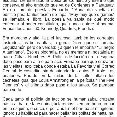
esquina. De este lado la Bolsa de Comercio y ése frío que
conserva el alto embudo que va de Corrientes a Paraguay.
En un libro de poesías Eduardo D’Anna dio vueltas el
edificio para la ilustración de tapa. “Muy muy que digamos”
se llamaba el libro. La poesía ya sabía de qué modo
enfrentar al poder constituído, que nunca quiere al poema.
Venían los años ’60. Kennedy, Quadros, Frondizi.
Era morocho y alto, la piel lustrosa, también los correajes
lustrados, las botas altas, la gorra. Dicen que se llamaba
Leguizamón pero de verdad: ¿a quien le importa? “El negro
Altamirano”. Eso es biografía, no es memoria ni nostalgia ni
nada. Cifras. Nombres. El Policía de facción en la esquina
daba paso para allá o para acá. Frenaba para que cruzaran
las viejitas, explicaba dónde estaba La Favorita y el Correo
Central de costadito, sin desatender los autos. El trole. Los
peatones. Parado en la mitad de la calle inflaba los
cachetes igual que Louis Armstrong en la película “ The Five
Pennies” y el silbato daba paso a los autos. Se paraban
para verlo.
Cada tanto el policía de facción se humanizaba, cruzaba
hasta al bar de la esquina, aclaremos: siempre hubo un bar
en la esquina, o cerca, o por ahí. En el bar iba al mingitorio.
Ignoro su habilidad para hacer bailar las bolitas de naftalina.